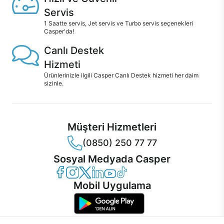
Servis
1 Saatte servis, Jet servis ve Turbo servis seçenekleri
Casper'da!
Canlı Destek
Hizmeti
Ürünlerinizle ilgili Casper Canlı Destek hizmeti her daim
sizinle.
Müşteri Hizmetleri
(0850) 250 77 77
Sosyal Medyada Casper
Casper Facebook
Casper Instagram
Casper Twitter
Casper LinkedIn
Casper YouTube
Casper TikTok
Mobil Uygulama