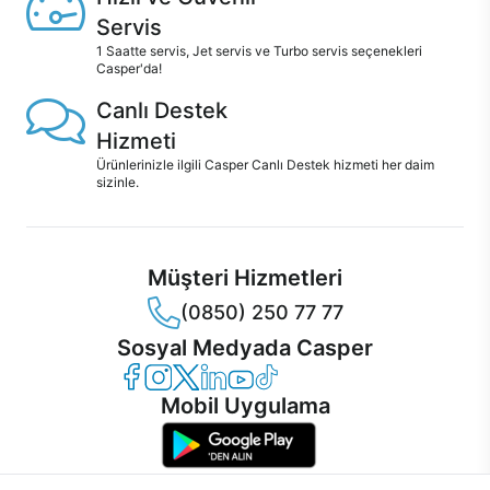
Servis
1 Saatte servis, Jet servis ve Turbo servis seçenekleri
Casper'da!
Canlı Destek
Hizmeti
Ürünlerinizle ilgili Casper Canlı Destek hizmeti her daim
sizinle.
Müşteri Hizmetleri
(0850) 250 77 77
Sosyal Medyada Casper
Casper Facebook
Casper Instagram
Casper Twitter
Casper LinkedIn
Casper YouTube
Casper TikTok
Mobil Uygulama