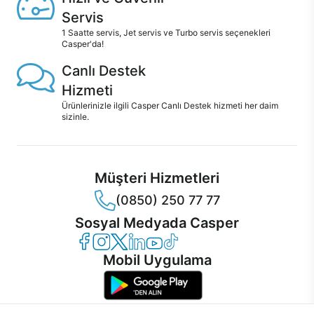
Servis
1 Saatte servis, Jet servis ve Turbo servis seçenekleri
Casper'da!
Canlı Destek
Hizmeti
Ürünlerinizle ilgili Casper Canlı Destek hizmeti her daim
sizinle.
Müşteri Hizmetleri
(0850) 250 77 77
Sosyal Medyada Casper
Casper Facebook
Casper Instagram
Casper Twitter
Casper LinkedIn
Casper YouTube
Casper TikTok
Mobil Uygulama