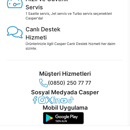
Servis
1 Saatte servis, Jet servis ve Turbo servis seçenekleri
Casper'da!
Canlı Destek
Hizmeti
Ürünlerinizle ilgili Casper Canlı Destek hizmeti her daim
sizinle.
Müşteri Hizmetleri
(0850) 250 77 77
Sosyal Medyada Casper
Casper Facebook
Casper Instagram
Casper Twitter
Casper LinkedIn
Casper YouTube
Casper TikTok
Mobil Uygulama