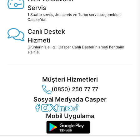
Servis
1 Saatte servis, Jet servis ve Turbo servis seçenekleri
Casper'da!
Canlı Destek
Hizmeti
Ürünlerinizle ilgili Casper Canlı Destek hizmeti her daim
sizinle.
Müşteri Hizmetleri
(0850) 250 77 77
Sosyal Medyada Casper
Casper Facebook
Casper Instagram
Casper Twitter
Casper LinkedIn
Casper YouTube
Casper TikTok
Mobil Uygulama