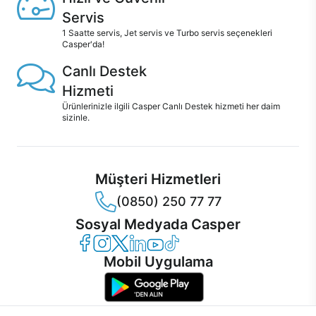
Servis
1 Saatte servis, Jet servis ve Turbo servis seçenekleri
Casper'da!
Canlı Destek
Hizmeti
Ürünlerinizle ilgili Casper Canlı Destek hizmeti her daim
sizinle.
Müşteri Hizmetleri
(0850) 250 77 77
Sosyal Medyada Casper
Casper Facebook
Casper Instagram
Casper Twitter
Casper LinkedIn
Casper YouTube
Casper TikTok
Mobil Uygulama