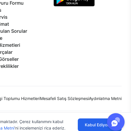
vuru Formu
s
rvis
limat
ulan Sorular
e
izmetleri
rçalar
Görseller
eklilikler
lgi Toplumu Hizmetleri
Mesafeli Satış Sözleşmesi
Aydınlatma Metni
ılmaktadır. Çerez kullanımını kabul
Kabul Ediyorum
a Metni
'ni incelemenizi rica ederiz.