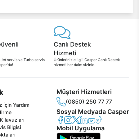
Güvenli
Canlı Destek
Hizmeti
 Jet servis ve Turbo servis
Ürünlerinizle ilgili Casper Canlı Destek
sper'da!
hizmeti her daim sizinle.
k
Müşteri Hizmetleri
(0850) 250 77 77
 İçin Yardım
Sosyal Medyada Casper
dirme
Casper Facebook
Casper Instagram
Casper Twitter
Casper LinkedIn
Casper YouTube
Casper TikTok
Kılavuzları
is Bilgisi
Mobil Uygulama
ktaları