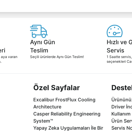
Aynı Gün
Hızlı ve 
ri
Teslim
Servis
2 aya varan
Seçili ürünlerde Aynı Gün Teslim!
1 Saatte servis,
.
seçenekleri Ca
Özel Sayfalar
Deste
Excalibur FrostFlux Cooling
Ürününüz
Architecture
Driver İn
Casper Reliability Engineering
Kullanım 
System™
Ürün Serv
Yapay Zeka Uygulamaları İle Bir
Servis No