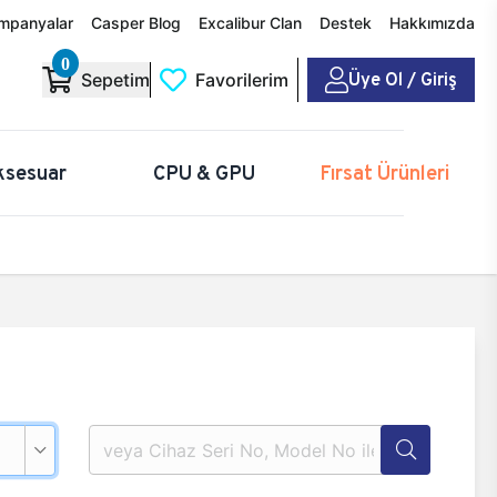
mpanyalar
Casper Blog
Excalibur Clan
Destek
Hakkımızda
0
Üye Ol / Giriş
Sepetim
Favorilerim
ksesuar
CPU & GPU
Fırsat Ürünleri