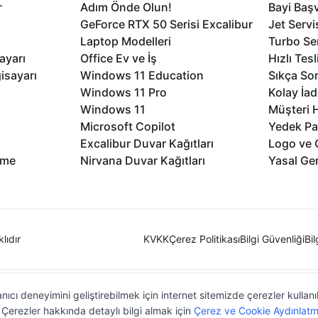
r
Adım Önde Olun!
Bayi Baş
GeForce RTX 50 Serisi Excalibur
Jet Servi
Laptop Modelleri
Turbo Se
ayarı
Office Ev ve İş
Hızlı Tes
isayarı
Windows 11 Education
Sıkça Sor
Windows 11 Pro
Kolay İad
Windows 11
Müşteri H
Microsoft Copilot
Yedek Pa
Excalibur Duvar Kağıtları
Logo ve 
rme
Nirvana Duvar Kağıtları
Yasal Ger
lıdır
KVKK
Çerez Politikası
Bilgi Güvenliği
Bi
nıcı deneyimini geliştirebilmek için internet sitemizde çerezler kullan
z. Çerezler hakkında detaylı bilgi almak için
Çerez ve Cookie Aydınlatm