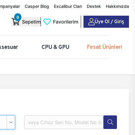
mpanyalar
Casper Blog
Excalibur Clan
Destek
Hakkımızda
0
Üye Ol / Giriş
Sepetim
Favorilerim
ksesuar
CPU & GPU
Fırsat Ürünleri