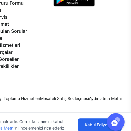
vuru Formu
s
rvis
limat
ulan Sorular
e
izmetleri
rçalar
Görseller
eklilikler
lgi Toplumu Hizmetleri
Mesafeli Satış Sözleşmesi
Aydınlatma Metni
ılmaktadır. Çerez kullanımını kabul
Kabul Ediyorum
a Metni
'ni incelemenizi rica ederiz.