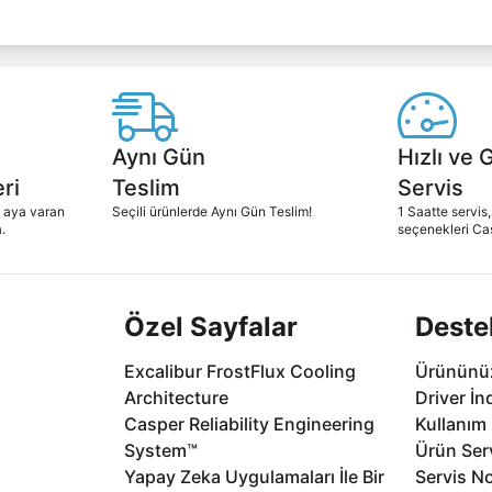
Aynı Gün
Hızlı ve 
ri
Teslim
Servis
2 aya varan
Seçili ürünlerde Aynı Gün Teslim!
1 Saatte servis,
.
seçenekleri Ca
Özel Sayfalar
Deste
Excalibur FrostFlux Cooling
Ürününüz
Architecture
Driver İn
Casper Reliability Engineering
Kullanım 
System™
Ürün Serv
Yapay Zeka Uygulamaları İle Bir
Servis No