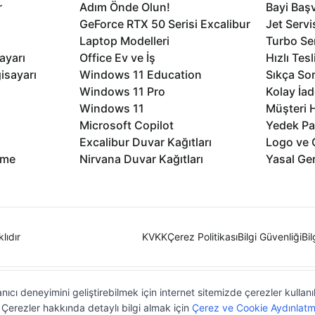
r
Adım Önde Olun!
Bayi Baş
GeForce RTX 50 Serisi Excalibur
Jet Servi
Laptop Modelleri
Turbo Se
ayarı
Office Ev ve İş
Hızlı Tes
isayarı
Windows 11 Education
Sıkça Sor
Windows 11 Pro
Kolay İad
Windows 11
Müşteri H
Microsoft Copilot
Yedek Pa
Excalibur Duvar Kağıtları
Logo ve 
rme
Nirvana Duvar Kağıtları
Yasal Ger
lıdır
KVKK
Çerez Politikası
Bilgi Güvenliği
Bi
nıcı deneyimini geliştirebilmek için internet sitemizde çerezler kullan
z. Çerezler hakkında detaylı bilgi almak için
Çerez ve Cookie Aydınlatm