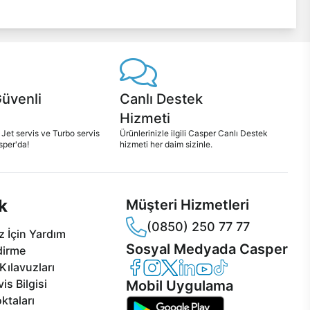
Güvenli
Canlı Destek
Hizmeti
 Jet servis ve Turbo servis
Ürünlerinizle ilgili Casper Canlı Destek
sper'da!
hizmeti her daim sizinle.
k
Müşteri Hizmetleri
(0850) 250 77 77
 İçin Yardım
Sosyal Medyada Casper
dirme
Casper Facebook
Casper Instagram
Casper Twitter
Casper LinkedIn
Casper YouTube
Casper TikTok
Kılavuzları
is Bilgisi
Mobil Uygulama
ktaları