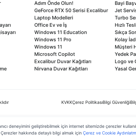
r
Adım Önde Olun!
Bayi Baş
GeForce RTX 50 Serisi Excalibur
Jet Servi
Laptop Modelleri
Turbo Se
ayarı
Office Ev ve İş
Hızlı Tes
isayarı
Windows 11 Education
Sıkça Sor
Windows 11 Pro
Kolay İad
Windows 11
Müşteri H
Microsoft Copilot
Yedek Pa
Excalibur Duvar Kağıtları
Logo ve 
rme
Nirvana Duvar Kağıtları
Yasal Ger
lıdır
KVKK
Çerez Politikası
Bilgi Güvenliği
Bi
nıcı deneyimini geliştirebilmek için internet sitemizde çerezler kullan
z. Çerezler hakkında detaylı bilgi almak için
Çerez ve Cookie Aydınlatm