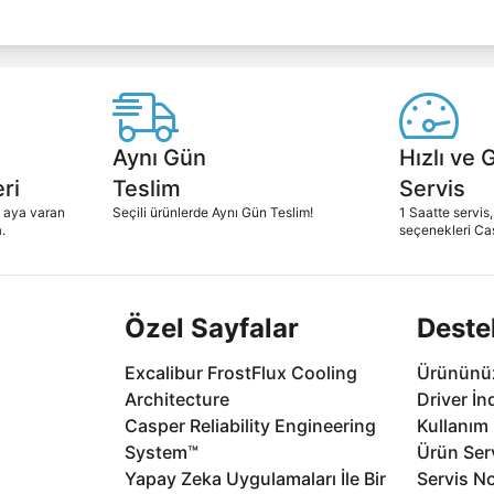
Aynı Gün
Hızlı ve 
ri
Teslim
Servis
2 aya varan
Seçili ürünlerde Aynı Gün Teslim!
1 Saatte servis,
.
seçenekleri Ca
Özel Sayfalar
Deste
Excalibur FrostFlux Cooling
Ürününüz
Architecture
Driver İn
Casper Reliability Engineering
Kullanım 
System™
Ürün Serv
Yapay Zeka Uygulamaları İle Bir
Servis No