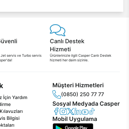
Güvenli
Canlı Destek
Hizmeti
 Jet servis ve Turbo servis
Ürünlerinizle ilgili Casper Canlı Destek
sper'da!
hizmeti her daim sizinle.
k
Müşteri Hizmetleri
(0850) 250 77 77
 İçin Yardım
Sosyal Medyada Casper
dirme
Casper Facebook
Casper Instagram
Casper Twitter
Casper LinkedIn
Casper YouTube
Casper TikTok
Kılavuzları
is Bilgisi
Mobil Uygulama
ktaları