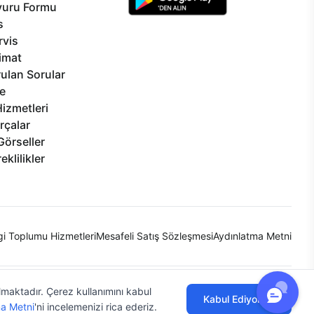
vuru Formu
s
rvis
limat
ulan Sorular
e
izmetleri
rçalar
Görseller
eklilikler
lgi Toplumu Hizmetleri
Mesafeli Satış Sözleşmesi
Aydınlatma Metni
ılmaktadır. Çerez kullanımını kabul
Kabul Ediyorum
a Metni
'ni incelemenizi rica ederiz.