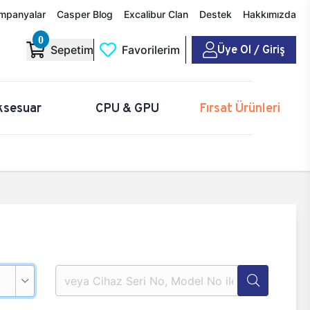
mpanyalar
Casper Blog
Excalibur Clan
Destek
Hakkımızda
0
Üye Ol / Giriş
Sepetim
Favorilerim
ksesuar
CPU & GPU
Fırsat Ürünleri