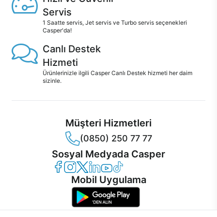
Servis
1 Saatte servis, Jet servis ve Turbo servis seçenekleri
Casper'da!
Canlı Destek
Hizmeti
Ürünlerinizle ilgili Casper Canlı Destek hizmeti her daim
sizinle.
Müşteri Hizmetleri
(0850) 250 77 77
Sosyal Medyada Casper
Casper Facebook
Casper Instagram
Casper Twitter
Casper LinkedIn
Casper YouTube
Casper TikTok
Mobil Uygulama