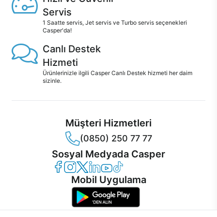
Servis
1 Saatte servis, Jet servis ve Turbo servis seçenekleri
Casper'da!
Canlı Destek
Hizmeti
Ürünlerinizle ilgili Casper Canlı Destek hizmeti her daim
sizinle.
Müşteri Hizmetleri
(0850) 250 77 77
Sosyal Medyada Casper
Casper Facebook
Casper Instagram
Casper Twitter
Casper LinkedIn
Casper YouTube
Casper TikTok
Mobil Uygulama