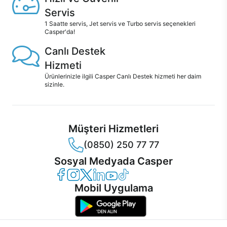
Servis
1 Saatte servis, Jet servis ve Turbo servis seçenekleri
Casper'da!
Canlı Destek
Hizmeti
Ürünlerinizle ilgili Casper Canlı Destek hizmeti her daim
sizinle.
Müşteri Hizmetleri
(0850) 250 77 77
Sosyal Medyada Casper
Casper Facebook
Casper Instagram
Casper Twitter
Casper LinkedIn
Casper YouTube
Casper TikTok
Mobil Uygulama