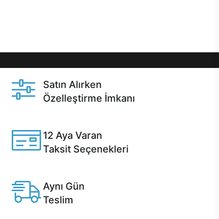
Üstelik satın alma ve satın alma sonrasında hızlı
destek sayesinde Casper kullanıcıların her zaman
yanında!
Satın Alırken
Özelleştirme İmkanı
Casper ürünlerini satın alırken ihtiyacınıza göre
özelleştirebilirsiniz.
12 Aya Varan
Taksit Seçenekleri
Anlaşmalı kredi kartlarına 12 aya varan taksit seçenekleri
Casper'da.
Aynı Gün
Teslim
Seçili ürünlerde Aynı Gün Teslim!