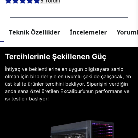
5 Yorum
Teknik Özellikler
İncelemeler
Yoruml
Tercihlerinle Şekillenen Güç
İhtiyaç ve beklentilerine en uygun bilgisayara sahip
olman için birbirleriyle en uyumlu şekilde çalışacak, en
üst kalite ürünler tercihini bekliyor. Siparişini verdiğin
anda sana özel üretilen Excalibur’unun performans ve
ısı testleri başlıyor!