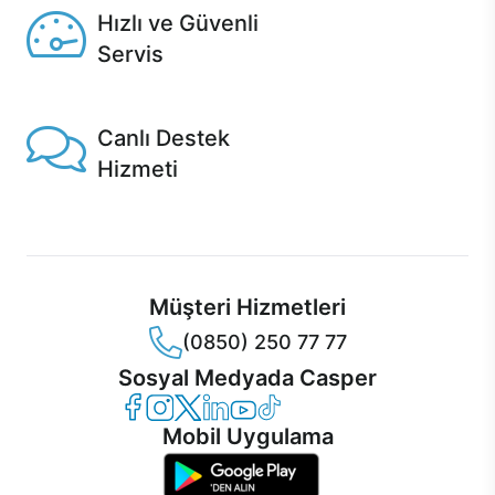
Hızlı ve Güvenli
Servis
1 Saatte servis, Jet servis ve Turbo servis seçenekleri
Casper'da!
Canlı Destek
Hizmeti
Ürünlerinizle ilgili Casper Canlı Destek hizmeti her daim
sizinle.
Müşteri Hizmetleri
(0850) 250 77 77
Sosyal Medyada Casper
Casper Facebook
Casper Instagram
Casper Twitter
Casper LinkedIn
Casper YouTube
Casper TikTok
Mobil Uygulama