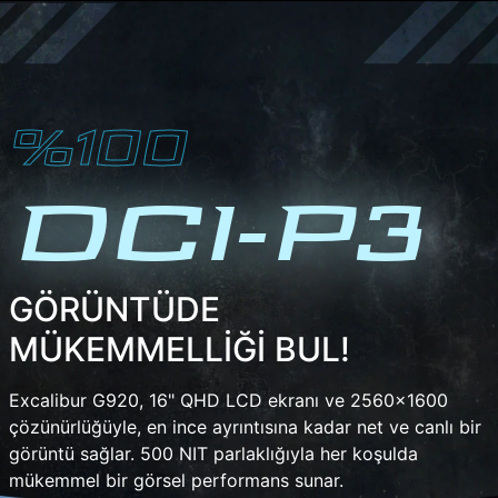
%100
DCI-P3
GÖRÜNTÜDE
MÜKEMMELLİĞİ BUL!
Excalibur G920, 16" QHD LCD ekranı ve 2560x1600
çözünürlüğüyle, en ince ayrıntısına kadar net ve canlı bir
görüntü sağlar. 500 NIT parlaklığıyla her koşulda
mükemmel bir görsel performans sunar.