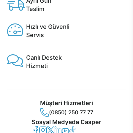
Aynı Gün
Teslim
Seçili ürünlerde Aynı Gün Teslim!
Hızlı ve Güvenli
Servis
1 Saatte servis, Jet servis ve Turbo servis seçenekleri
Casper'da!
Canlı Destek
Hizmeti
Ürünlerinizle ilgili Casper Canlı Destek hizmeti her daim
sizinle.
Müşteri Hizmetleri
(0850) 250 77 77
Sosyal Medyada Casper
Casper Facebook
Casper Instagram
Casper Twitter
Casper LinkedIn
Casper YouTube
Casper TikTok