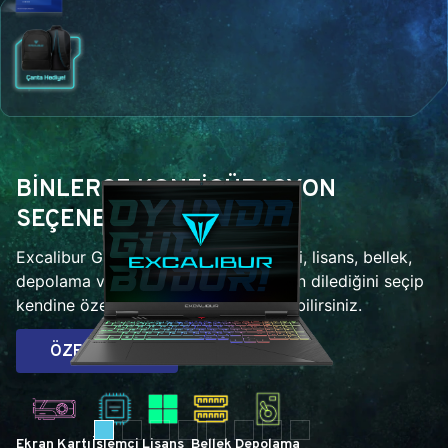
BİNLERCE KONFİGÜRASYON
SEÇENEĞİ
Excalibur G920 ile ekran kartı, işlemci, lisans, bellek,
depolama ve hatta ekran çeşitlerinden dilediğini seçip
kendine özel bir performans oluşturabilirsiniz.
ÖZELLEŞTİR
Ekran Kartı
İşlemci
Lisans
Bellek
Depolama