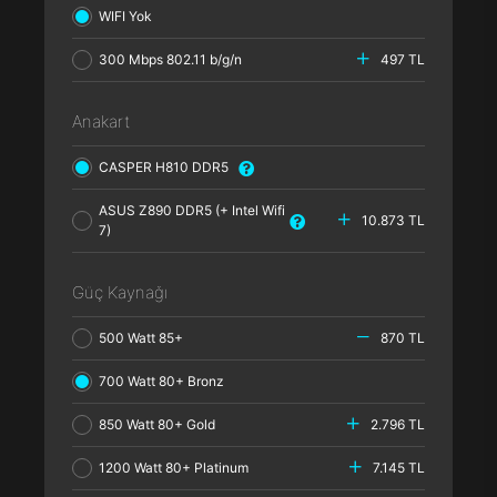
WIFI Yok
300 Mbps 802.11 b/g/n
497 TL
Anakart
CASPER H810 DDR5
ASUS Z890 DDR5 (+ Intel Wifi
10.873 TL
7)
Güç Kaynağı
500 Watt 85+
870 TL
700 Watt 80+ Bronz
850 Watt 80+ Gold
2.796 TL
1200 Watt 80+ Platinum
7.145 TL