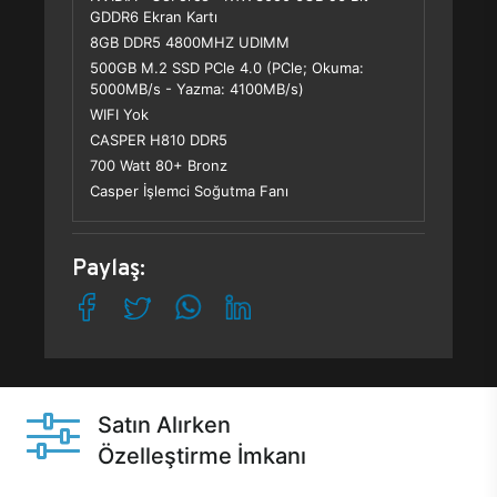
GDDR6 Ekran Kartı
8GB DDR5 4800MHZ UDIMM
500GB M.2 SSD PCle 4.0 (PCle; Okuma:
5000MB/s - Yazma: 4100MB/s)
WIFI Yok
CASPER H810 DDR5
700 Watt 80+ Bronz
Casper İşlemci Soğutma Fanı
Paylaş:
Satın Alırken
Özelleştirme İmkanı
Casper ürünlerini satın alırken ihtiyacınıza göre