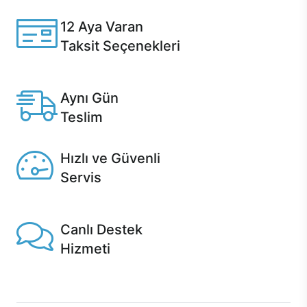
özelleştirebilirsiniz.
12 Aya Varan
Taksit Seçenekleri
Anlaşmalı kredi kartlarına 12 aya varan taksit seçenekleri
Casper'da.
Aynı Gün
Teslim
Seçili ürünlerde Aynı Gün Teslim!
Hızlı ve Güvenli
Servis
1 Saatte servis, Jet servis ve Turbo servis seçenekleri
Casper'da!
Canlı Destek
Hizmeti
Ürünlerinizle ilgili Casper Canlı Destek hizmeti her daim
sizinle.