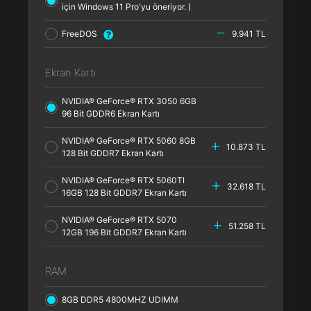
için Windows 11 Pro'yu öneriyor. )
FreeDOS
9.941 TL
Ekran Kartı
NVIDIA® GeForce® RTX 3050 6GB
96 Bit GDDR6 Ekran Kartı
NVIDIA® GeForce® RTX 5060 8GB
10.873 TL
128 Bit GDDR7 Ekran Kartı
NVIDIA® GeForce® RTX 5060TI
32.618 TL
16GB 128 Bit GDDR7 Ekran Kartı
NVIDIA® GeForce® RTX 5070
51.258 TL
12GB 196 Bit GDDR7 Ekran Kartı
RAM
8GB DDR5 4800MHZ UDIMM