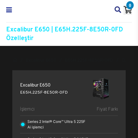
0
Excalibur E650 | E65H.225F-8E50R-0FD
Özelleştir
Excalibur E650
E65H.225F-8E50R-0FD
Özelleşt
Excalibur E650
E65H.225F-8E50R-0FD
İşlemci
Fiyat Farkı
Series 2 Intel® Core™ Ultra 5 225F
Ai işlemci