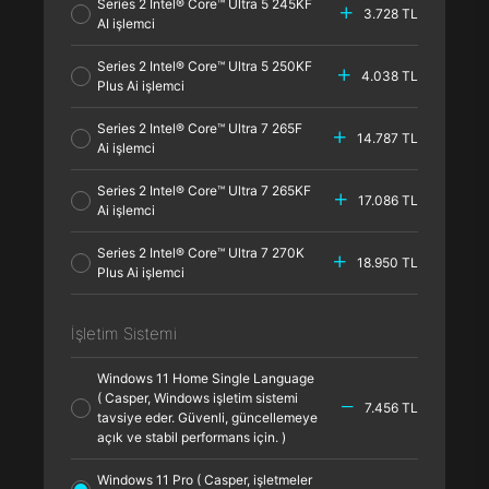
Series 2 Intel® Core™ Ultra 5 245KF
3.728 TL
AI işlemci
Series 2 Intel® Core™ Ultra 5 250KF
4.038 TL
Plus Ai işlemci
Series 2 Intel® Core™ Ultra 7 265F
14.787 TL
Ai işlemci
Series 2 Intel® Core™ Ultra 7 265KF
17.086 TL
Ai işlemci
Series 2 Intel® Core™ Ultra 7 270K
18.950 TL
Plus Ai işlemci
İşletim Sistemi
Windows 11 Home Single Language
( Casper, Windows işletim sistemi
7.456 TL
tavsiye eder. Güvenli, güncellemeye
açık ve stabil performans için. )
Windows 11 Pro ( Casper, işletmeler