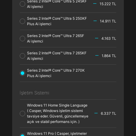
Series 2 Intel® Core™ Ultra 5 245KF
15.222 TL
AI işlemci
Series 2 Intel® Core™ Ultra 5 250KF
14.911 TL
Plus Ai işlemci
Series 2 Intel® Core™ Ultra 7 265F
4.163 TL
Ai işlemci
Series 2 Intel® Core™ Ultra 7 265KF
1.864 TL
Ai işlemci
Series 2 Intel® Core™ Ultra 7 270K
Plus Ai işlemci
İşletim Sistemi
Windows 11 Home Single Language
( Casper, Windows işletim sistemi
6.337 TL
tavsiye eder. Güvenli, güncellemeye
açık ve stabil performans için. )
Windows 11 Pro ( Casper, işletmeler