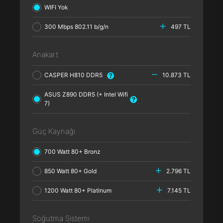
WIFI Yok
300 Mbps 802.11 b/g/n
497 TL
Anakart
CASPER H810 DDR5
10.873 TL
ASUS Z890 DDR5 (+ Intel Wifi
7)
Güç Kaynağı
700 Watt 80+ Bronz
850 Watt 80+ Gold
2.796 TL
1200 Watt 80+ Platinum
7.145 TL
Soğutma Sistemi