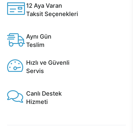
12 Aya Varan
Taksit Seçenekleri
Anlaşmalı kredi kartlarına 12 aya varan taksit seçenekleri
Casper'da.
Aynı Gün
Teslim
Seçili ürünlerde Aynı Gün Teslim!
Hızlı ve Güvenli
Servis
1 Saatte servis, Jet servis ve Turbo servis seçenekleri
Casper'da!
Canlı Destek
Hizmeti
Ürünlerinizle ilgili Casper Canlı Destek hizmeti her daim
sizinle.