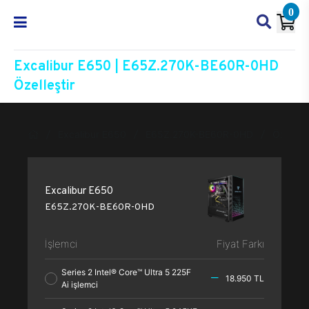
0
Excalibur E650 | E65Z.270K-BE60R-0HD
Özelleştir
Excalibur E650
E65Z.270K-BE60R-0HD
Özelleşt
Excalibur E650
E65Z.270K-BE60R-0HD
İşlemci
Fiyat Farkı
Series 2 Intel® Core™ Ultra 5 225F
18.950 TL
Ai işlemci