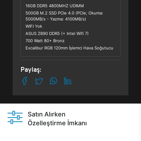
16GB DDR5 4800MHZ UDIMM
500GB M.2 SSD PCle 4.0 (PCle; Okuma:
5000MB/s - Yazma: 4100MB/s)
WIFI Yok
ASUS Z890 DDR5 (+ Intel Wifi 7)
700 Watt 80+ Bronz
Excalibur RGB 120mm İşlemci Hava Soğutucu
Paylaş:
Satın Alırken
Özelleştirme İmkanı
Casper ürünlerini satın alırken ihtiyacınıza göre
özelleştirebilirsiniz.