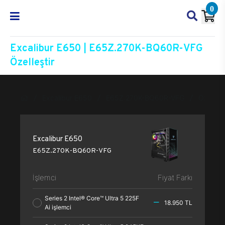
0
Excalibur E650 | E65Z.270K-BQ60R-VFG
Özelleştir
Excalibur E650
E65Z.270K-BQ60R-VFG
Özelleşt
Excalibur E650
E65Z.270K-BQ60R-VFG
İşlemci
Fiyat Farkı
Series 2 Intel® Core™ Ultra 5 225F
18.950 TL
Ai işlemci