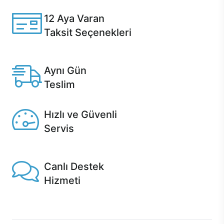
12 Aya Varan
Taksit Seçenekleri
Anlaşmalı kredi kartlarına 12 aya varan taksit seçenekleri
Casper'da.
Aynı Gün
Teslim
Seçili ürünlerde Aynı Gün Teslim!
Hızlı ve Güvenli
Servis
1 Saatte servis, Jet servis ve Turbo servis seçenekleri
Casper'da!
Canlı Destek
Hizmeti
Ürünlerinizle ilgili Casper Canlı Destek hizmeti her daim
sizinle.