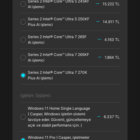
Series 2 Intel® Core™ Ultra 5 245KF
15.222 TL
AI işlemci
Series 2 Intel® Core™ Ultra 5 250KF
14.911 TL
Plus Ai işlemci
Series 2 Intel® Core™ Ultra 7 265F
4.163 TL
Ai işlemci
Series 2 Intel® Core™ Ultra 7 265KF
1.864 TL
Ai işlemci
Series 2 Intel® Core™ Ultra 7 270K
Plus Ai işlemci
İşletim Sistemi
Windows 11 Home Single Language
( Casper, Windows işletim sistemi
6.337 TL
tavsiye eder. Güvenli, güncellemeye
açık ve stabil performans için. )
Windows 11 Pro ( Casper, işletmeler