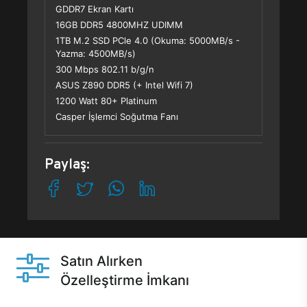
GDDR7 Ekran Kartı
16GB DDR5 4800MHZ UDIMM
1TB M.2 SSD PCle 4.0 (Okuma: 5000MB/s -
Yazma: 4500MB/s)
300 Mbps 802.11 b/g/n
ASUS Z890 DDR5 (+ Intel Wifi 7)
1200 Watt 80+ Platinum
Casper İşlemci Soğutma Fanı
Paylaş:
Satın Alırken
Özelleştirme İmkanı
Casper ürünlerini satın alırken ihtiyacınıza göre
özelleştirebilirsiniz.