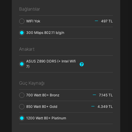
Bağlantılar
WIFI Yok
497 TL
300 Mbps 802.11 b/g/n
Anakart
ASUS Z890 DDR5 (+ Intel Wifi
7)
Güç Kaynağı
700 Watt 80+ Bronz
7.145 TL
850 Watt 80+ Gold
4.349 TL
1200 Watt 80+ Platinum