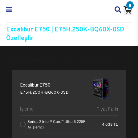
0
Excalibur E750 | E75H.250K-BQ60X-0SD
Özelleştir
Excalibur E750
E75H.250K-BQ60X-0SD
Özelleşt
Excalibur E750
E75H.250K-BQ60X-0SD
İşlemci
Fiyat Farkı
Series 2 Intel® Core™ Ultra 5 225F
4.038 TL
Ai işlemci