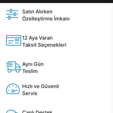
Satın Alırken
Özelleştirme İmkanı
Casper ürünlerini satın alırken ihtiyacınıza göre
özelleştirebilirsiniz.
12 Aya Varan
Taksit Seçenekleri
Anlaşmalı kredi kartlarına 12 aya varan taksit seçenekleri
Casper'da.
Aynı Gün
Teslim
Seçili ürünlerde Aynı Gün Teslim!
Hızlı ve Güvenli
Servis
1 Saatte servis, Jet servis ve Turbo servis seçenekleri
Casper'da!
Canlı Destek