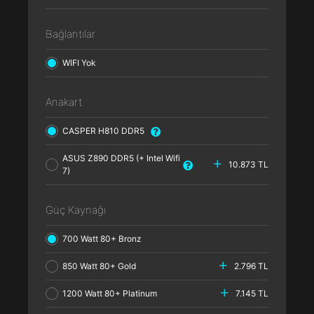
Bağlantılar
WIFI Yok
Anakart
CASPER H810 DDR5
ASUS Z890 DDR5 (+ Intel Wifi
10.873 TL
7)
Güç Kaynağı
700 Watt 80+ Bronz
850 Watt 80+ Gold
2.796 TL
1200 Watt 80+ Platinum
7.145 TL