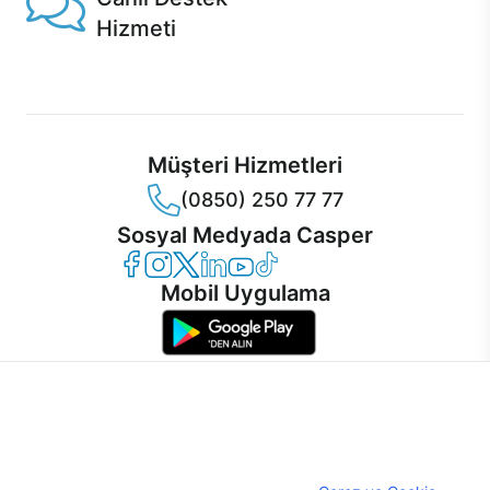
Hizmeti
Ürünlerinizle ilgili Casper Canlı Destek hizmeti her daim
sizinle.
Müşteri Hizmetleri
(0850) 250 77 77
Sosyal Medyada Casper
Casper Facebook
Casper Instagram
Casper Twitter
Casper LinkedIn
Casper YouTube
Casper TikTok
Mobil Uygulama
İnternet sitemizden en verimli şekilde faydalanabilmeniz ve
kullanıcı deneyimini geliştirebilmek için internet sitemizde
© 2021 - 2026 Casper Bilgisayar Sistemleri A.Ş. Tüm Hakları Saklıdır
çerezler kullanılmaktadır. Çerez kullanımını kabul edebilir,
KVKK
ayarlarınızdan çerezleri silebilir veya engelleyebilirsiniz.
Çerez Politikası