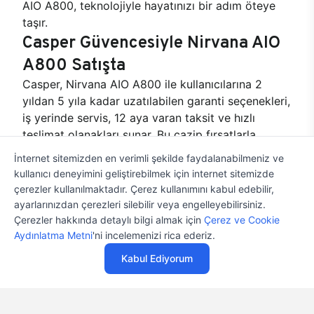
AIO A800, teknolojiyle hayatınızı bir adım öteye
taşır.
Casper Güvencesiyle Nirvana AIO
A800 Satışta
Casper, Nirvana AIO A800 ile kullanıcılarına 2
yıldan 5 yıla kadar uzatılabilen garanti seçenekleri,
iş yerinde servis, 12 aya varan taksit ve hızlı
teslimat olanakları sunar. Bu cazip fırsatlarla
Casper Nirvana AIO A800 All In One PC’ye kolayca
İnternet sitemizden en verimli şekilde faydalanabilmeniz ve
sahip olun!
kullanıcı deneyimini geliştirebilmek için internet sitemizde
çerezler kullanılmaktadır. Çerez kullanımını kabul edebilir,
ayarlarınızdan çerezleri silebilir veya engelleyebilirsiniz.
Çerezler hakkında detaylı bilgi almak için
Çerez ve Cookie
Satın Alırken
Aydınlatma Metni
'ni incelemenizi rica ederiz.
Özelleştirme İmkanı
Casper ürünlerini satın alırken ihtiyacınıza göre
Kabul Ediyorum
özelleştirebilirsiniz.
Özelleştir
Stoğa Gelince Haber Ver
12 Aya Varan