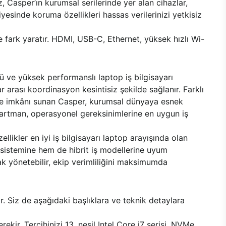
z, Casper’ın kurumsal serilerinde yer alan cihazlar,
esinde koruma özellikleri hassas verilerinizi yetkisiz
e fark yaratır. HDMI, USB-C, Ethernet, yüksek hızlı Wi-
lü ve yüksek performanslı laptop iş bilgisayarı
 arası koordinasyon kesintisiz şekilde sağlanır. Farklı
rme imkânı sunan Casper, kurumsal dünyaya esnek
epartman, operasyonel gereksinimlerine en uygun iş
llikler en iyi iş bilgisayarı laptop arayışında olan
a sistemine hem de hibrit iş modellerine uyum
rak yönetebilir, ekip verimliliğini maksimumda
r. Siz de aşağıdaki başlıklara ve teknik detaylara
kir. Tercihinizi 13. nesil Intel Core i7 serisi, NVMe