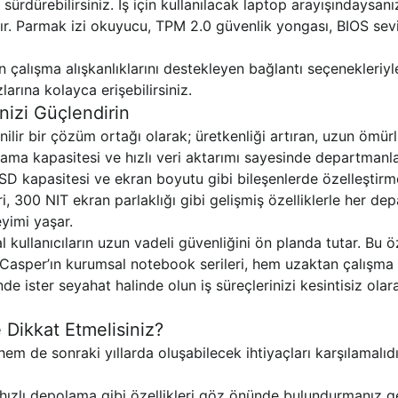
sürdürebilirsiniz. İş için kullanılacak laptop arayışındaysanı
ır. Parmak izi okuyucu, TPM 2.0 güvenlik yongası, BIOS seviy
 çalışma alışkanlıklarını destekleyen bağlantı seçenekleriyl
arına kolayca erişebilirsiniz.
inizi Güçlendirin
ilir bir çözüm ortağı olarak; üretkenliği artıran, uzun ömür
lama kapasitesi ve hızlı veri aktarımı sayesinde departmanlar
SD kapasitesi ve ekran boyutu gibi bileşenlerde özelleşti
, 300 NIT ekran parlaklığı gibi gelişmiş özelliklerle her d
eyimi yaşar.
 kullanıcıların uzun vadeli güvenliğini ön planda tutar. Bu öze
ir. Casper’ın kurumsal notebook serileri, hem uzaktan çalışm
nde ister seyahat halinde olun iş süreçlerinizi kesintisiz ola
 Dikkat Etmelisiniz?
m de sonraki yıllarda oluşabilecek ihtiyaçları karşılamalıdı
hızlı depolama gibi özellikleri göz önünde bulundurmanız gere