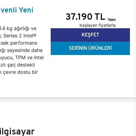
venli Yeni
37.190 TL
'den
başlayan fiyatlarla
4 kg ağırlığı ve
KEŞFET
; Series 2 Intel®
üksek performans
SERİNİN ÜRÜNLERİ
lığı sayesinde daha
uyucu, TPM ve Intel
zlı şarj destekli
 çevre dostu bir
lgisayar