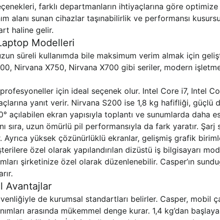
eçenekleri, farklı departmanların ihtiyaçlarına göre optimize
 alanı sunan cihazlar taşınabilirlik ve performansı kusursuz
rt haline gelir.
Laptop Modelleri
, uzun süreli kullanımda bile maksimum verim almak için geliş
0, Nirvana X750, Nirvana X700 gibi seriler, modern işletme
 profesyoneller için ideal seçenek olur. Intel Core i7, Intel 
açlarına yanıt verir. Nirvana S200 ise 1,8 kg hafifliği, güçl
180° açılabilen ekran yapısıyla toplantı ve sunumlarda daha e
nı sıra, uzun ömürlü pil performansıyla da fark yaratır. Şarj s
. Ayrıca yüksek çözünürlüklü ekranlar, gelişmiş grafik biriml
erilere özel olarak yapılandırılan dizüstü iş bilgisayarı mod
mları şirketinize özel olarak düzenlenebilir. Casper’ın sundu
rır.
l Avantajlar
üvenliğiyle de kurumsal standartları belirler. Casper, mobil 
nanımları arasında mükemmel denge kurar. 1,4 kg’dan başlayan