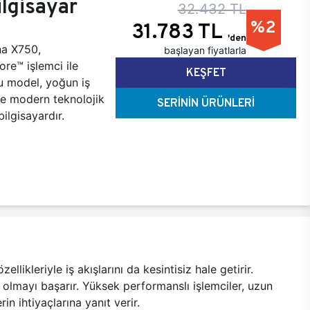
lgisayar
32.432 TL
%2
31.783 TL
'den
na X750,
başlayan fiyatlarla
ore™ işlemci ile
KEŞFET
bu model, yoğun iş
ve modern teknolojik
SERİNİN ÜRÜNLERİ
bilgisayardır.
kleriyle iş akışlarını da kesintisiz hale getirir.
ı olmayı başarır. Yüksek performanslı işlemciler, uzun
n ihtiyaçlarına yanıt verir.