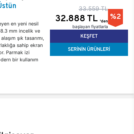
Üstün
33.559 TL
%2
32.888 TL
'den
yen en yeni nesil
başlayan fiyatlarla
18.3 mm incelik ve
KEŞFET
 alaşım şık tasarımı,
laklığa sahip ekran
SERİNİN ÜRÜNLERİ
or. Parmak izi
dern bir kullanım