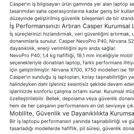
Casper’ın iş bilgisayarı ürün gamında yer alan laptop s
tasarımdan saha operasyonlarına kadar geniş bir kullanım
düzeyinde geliştirilmiş güvenlik bileşenleri de bir standa
İş Performansınızı Artıran Casper Kurumsal 
İş süreçlerinizi hızlandırmak, veri güvenliğini artırmak
donanımlarla sunulur. Casper NevoPro P40, Nirvana S20
dayanıklılık, enerji verimliliğini aynı anda sağlar.
NevoPro P40; 1,4 kg hafifliği, 18,1 mm inceliğiyle mobil
seçenekleriyle donatılan laptop, farklı performans ihtiy
için geliştirilmiştir. Nirvana X700, X750 modelleri ise 
Casper’ın sunduğu iş laptopları, kolay taşınabilirliğin ya
halindeyken dahi işleriniz kesintisiz şekilde devam eder
işlerinizde konforlu çalışma ortamı sunar. Kurumsal müşt
özelleştirilebilir. Bellek, depolama veya güvenlik donanı
hem de her çalışanın performansını en üst seviyeye çıka
Mobilite, Güvenlik ve Dayanıklılıkta Kurumsa
Bir iş laptopu performansın yanında taşınabilirliği ve g
tasarladığı modellerde hafiflik, pil süresi, güvenlik do