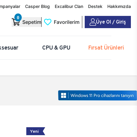
mpanyalar
Casper Blog
Excalibur Clan
Destek
Hakkımızda
0
Üye Ol / Giriş
Sepetim
Favorilerim
ksesuar
CPU & GPU
Fırsat Ürünleri
Yeni