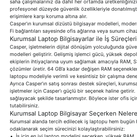
saha çalışmalarınız da dahil her ortamda üretkenliğinizi 
profesyonel düzeyde güvenlik özellikleriyle donatılmışt
erişimlere karşı koruma altına alır.
Casper’ın kurumsal dizüstü bilgisayar modelleri, modern
Fi bağlantıları sayesinde ofis ağlarına veya sunum cihazl
Kurumsal Laptop Bilgisayarlar ile İş Süreçler
Casper, işletmelerin dijital dönüşüm yolculuğunda güven
modelleri geliştirir. Gelişmiş işlemci gücü, yüksek depo
ekiplerin ihtiyaçlarına uyum sağlamak amacıyla RAM, S
çözümler üretir. 64 GB’a kadar değişen RAM seçenekleri
laptopu modeliyle verimli ve kesintisiz bir çalışma den
Ayrıca Casper’ın satış sonrası destek süreçleri, kurumsal
işletmeler için Casper’ı güçlü bir seçenek haline getir
sağlayacak şekilde tasarlanmıştır. Böylece ister ofis içi
tutabilirsiniz.
Kurumsal Laptop Bilgisayar Seçerken Nelere
Kurumsal alanda tercih edilecek iş laptopu hem bugün he
odaklanarak seçim sürecinizi kolaylaştırabilirsiniz:
İş için en iyi laptop modelini seçerken, yüksek RAM, 