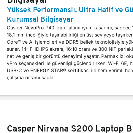
Yüksek Performanslı, Ultra Hafif ve Gü
Kurumsal Bilgisayar
Casper NevoPro P40, zarif alüminyum tasarımı, sadece 1.
18.1 mm inceliğiyle taşınabilirliği en üst seviyeye taşırken
Core™ ve Ai işlemcileri ve DDR5 bellek teknolojisiyle y
sunar. 14” FHD IPS ekranı, 16:10 oranı ve 300 NIT parlak
net ve geniş bir görüntü deneyimi yaşatır. Parmak izi ok
vPro seçenekleri ile güvenliği güçlendirirken, Wi-Fi 6E, hı
USB-C ve ENERGY STAR® sertifikası ile hem verimli hem
çalışma ortamı sağlar.
Casper Nirvana S200 Laptop Bi