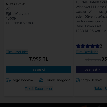
13. Nesil Intel® Cor
M.E27FVC-E
Windows 11 Home S
27''
Casper, Windows işl
Eğimli(Curved)
eder. Güvenli, günce
1500R
performans için. )
FHD, 1920 x 1080
Dahili Ekran Kartı
12GB DDR5 4800M
3
Tüm Özellikler
Tüm Özellikler
7.999 TL
35
36.877 TL
Satın Al
Özelleştir
Kargo Bedava
1 Günde Kargoda
Kargo Bedava
Taksit Seçenekleri
Taksit S