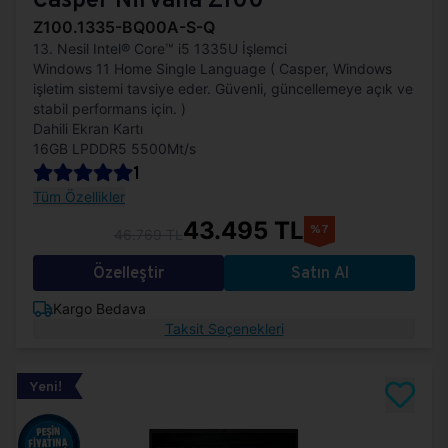
Z100.1335-BQ00A-S-Q
13. Nesil Intel® Core™ i5 1335U İşlemci
Windows 11 Home Single Language ( Casper, Windows
işletim sistemi tavsiye eder. Güvenli, güncellemeye açık ve
stabil performans için. )
Dahili Ekran Kartı
16GB LPDDR5 5500Mt/s
1
Tüm Özellikler
43.495 TL
%7
46.769 TL
Özelleştir
Satın Al
Kargo Bedava
Taksit Seçenekleri
Yeni!