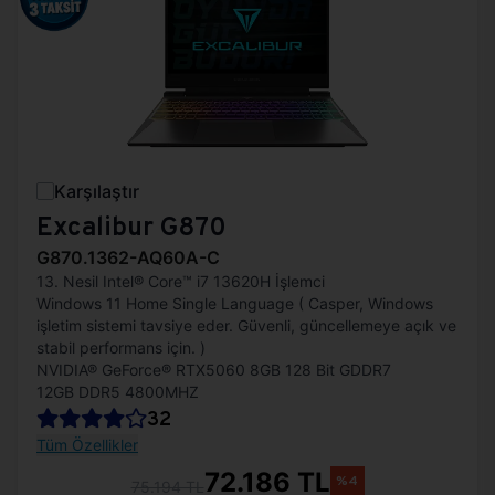
Karşılaştır
Excalibur G870
G870.1362-AQ60A-C
13. Nesil Intel® Core™ i7 13620H İşlemci
Windows 11 Home Single Language ( Casper, Windows
işletim sistemi tavsiye eder. Güvenli, güncellemeye açık ve
stabil performans için. )
NVIDIA® GeForce® RTX5060 8GB 128 Bit GDDR7
12GB DDR5 4800MHZ
32
Tüm Özellikler
72.186 TL
%4
75.194 TL