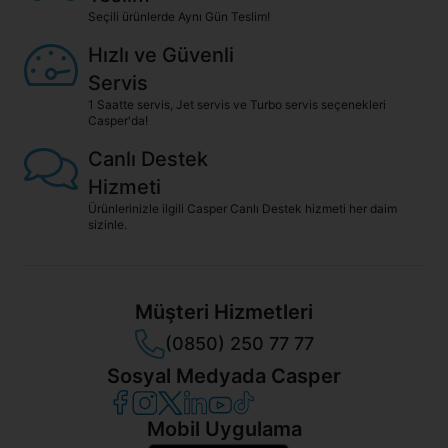
Seçili ürünlerde Aynı Gün Teslim!
Hızlı ve Güvenli
Servis
1 Saatte servis, Jet servis ve Turbo servis seçenekleri
Casper'da!
Canlı Destek
Hizmeti
Ürünlerinizle ilgili Casper Canlı Destek hizmeti her daim
sizinle.
Müşteri Hizmetleri
(0850) 250 77 77
Sosyal Medyada Casper
Casper Facebook
Casper Instagram
Casper Twitter
Casper LinkedIn
Casper YouTube
Casper TikTok
Mobil Uygulama