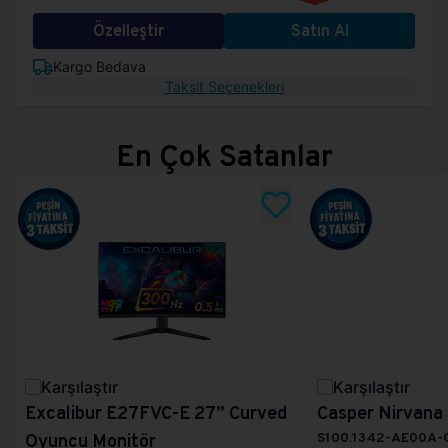
Özelleştir
Satın Al
Kargo Bedava
Taksit Seçenekleri
En Çok Satanlar
Karşılaştır
Karşılaştır
Excalibur E27FVC-E 27” Curved
Casper Nirvana
S100.1342-AE00A-
Oyuncu Monitör