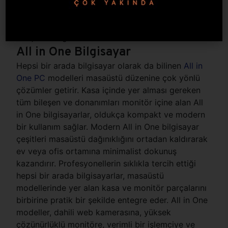
ek depolama birimleri sisteme entegre edilebilir.
Modüler yapıları sayesinde masaüstü bilgisayarlar,
zaman içinde yeni nesil işlemci ve ekran kartı gibi
bileşenlerle güncellenebilir.
All in One Bilgisayar
Hepsi bir arada bilgisayar olarak da bilinen
All in
One PC
modelleri masaüstü düzenine çok yönlü
çözümler getirir. Kasa içinde yer alması gereken
tüm bileşen ve donanımları monitör içine alan All
in One bilgisayarlar, oldukça kompakt ve modern
bir kullanım sağlar. Modern All in One bilgisayar
çeşitleri masaüstü dağınıklığını ortadan kaldırarak
ev veya ofis ortamına minimalist dokunuş
kazandırır. Profesyonellerin sıklıkla tercih ettiği
hepsi bir arada bilgisayarlar, masaüstü
modellerinde yer alan kasa ve monitör parçalarını
birbirine pratik bir şekilde entegre eder. All in One
modeller, dahili web kamerasına, yüksek
çözünürlüklü monitöre, verimli bir işlemciye ve