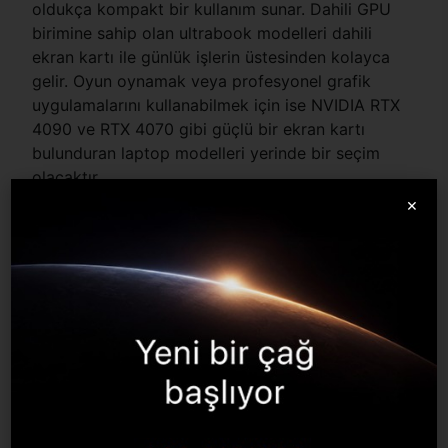
oldukça kompakt bir kullanım sunar. Dahili GPU
birimine sahip olan ultrabook modelleri dahili
ekran kartı ile günlük işlerin üstesinden kolayca
gelir. Oyun oynamak veya profesyonel grafik
uygulamalarını kullanabilmek için ise NVIDIA RTX
4090 ve RTX 4070 gibi güçlü bir ekran kartı
bulunduran laptop modelleri yerinde bir seçim
olacaktır.
Masaüstü Bilgisayar Modelleri
×
Güç, performans ve optimizasyon açısından esnek
yapıya sahip
masaüstü bilgisayarlar,
farklı kullanıcı
ihtiyaçlarına göre yapılandırılabilir. Oyun oynama,
video düzenleme, 3D modelleme veya yazılım
geliştirme gibi yüksek kaynak gerektiren
görevlerde etkili performans sunar. Çok çekirdekli
işlemciler ve özel ekran kartları, kule tipi veya sıvı
soğutma sistemleri ile verimli şekilde soğutulabilir.
İhtiyaca göre ekran kartı, ses kartı, Wi-Fi kartı ve