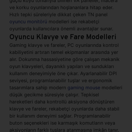
güçlü koyu tonlarıyla bilinen VA paneller, macera
ve korku oyunlarından hoşlananlara hitap eder.
Hızlı tepki süreleriyle dikkat çeken TN panel
oyuncu monitörü
modelleri ise rekabetçi
oyunlarda kullanıcılara önemli avantajlar sunar.
Oyuncu Klavye ve Fare Modelleri
Gaming klavye ve fareler, PC oyunlarında kontrol
kabiliyetini artıran temel ekipmanlar arasında yer
alır. Dokunma hassasiyetine göre çalışan mekanik
oyun klavyeleri, dayanıklı yapıları ve sundukları
kullanım deneyimiyle öne çıkar. Ayarlanabilir DPI
seviyesi, programlanabilir tuşlar ve ergonomik
tasarımlara sahip modern
gaming mouse
modelleri
düşük gecikme süresiyle çalışır. Tepkisel
hareketleri daha kontrollü aksiyona dönüştüren
klavye ve fareler, rekabetçi oyunlarda daha stabil
bir kullanım deneyimi sağlar. Programlanabilir
buton seçenekleri ise karmaşık komutların veya
aksiyonların farklı tuşlara atanmasına imkân tanır.