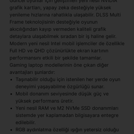
Güncel oyunlar için geliştirilen yeni nesil NVIDIA
grafik kartları, yapay zeka desteğiyle yüksek
yenileme hızlarına rahatlıkla ulaşabilir. DLSS Multi
Frame teknolojisinin desteğiyle oyunun
akıcılığından kayıp vermeden kaliteli grafik
detaylara ulaşabilmek sıradan bir iş haline gelir.
Modern yeni nesil Intel mobil işlemciler de özellikle
Full HD ve QHD çözünürlükte ekran kartının
performansını etkili bir şekilde tamamlar.
Gaming laptop modellerinin öne çıkan diğer
avantajları şunlardır:
Taşınabilir olduğu için istenilen her yerde oyun
deneyimi yaşayabilme özgürlüğü sunar.
Mobil donanım seviyesinde düşük güç ve
yüksek performans üretir.
Yeni nesil RAM ve M2 NVMe SSD donanımları
sistemde yer kaplamadan bilgisayara entegre
edilebilir.
RGB aydınlatma özelliği ışığın yetersiz olduğu