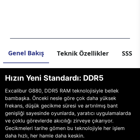
sayesinde görüntüler göz açıp kapayıncaya kadar değil, anlık
ve net. Yeni Intel Core işlemcisiyle birlikte gelen G880, hız
kavramını yeniden tanımlıyor. Oyun artık sadece oynanmaz,
yaşanır!
Genel Bakış
Teknik Özellikler
SSS
Hızın Yeni Standardı: DDR5
Excalibur G880, DDR5 RAM teknolojisiyle bellek
bambaşka. Önceki nesle göre çok daha yüksek
frekans, düşük gecikme süresi ve artırılmış bant
genişliği sayesinde oyunlarda, yaratıcı uygulamalarda
ve çoklu görevlerde akıcılığı zirveye çıkarıyor.
Gecikmeleri tarihe gömen bu teknolojiyle her işlem
daha hızlı, her hamle daha keskin.