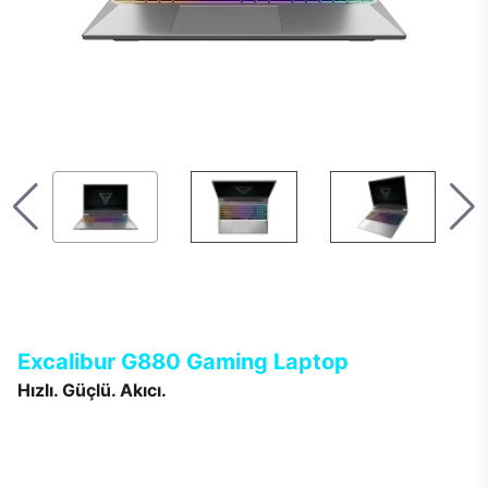
Excalibur G880 Gaming Laptop
Hızlı. Güçlü. Akıcı.
Yepyeni Excalibur G880, oyun teknolojisini bir üst boyuta
taşıyor. Yeni nesil NVIDIA RTX50 serisi ekran kartı, DLSS 3.5 ve
Reflex desteğiyle gecikmeyi ortadan kaldırıyor, ultra gerçekçi
grafiklerle her sahneyi adeta içine çekiyor. 165Hz yenileme hızı