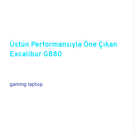
Üstün performansı RTX 50 serisi ve DLSS 3.5 gibi
son teknoloji çözümlerle desteklenen Excalibur
G880, hem bugünün hem de geleceğin oyun ve iş
dünyası ihtiyaçlarına uygun şekilde
konumlanmıştır.
Üstün Performansıyla Öne Çıkan
Excalibur G880
Excalibur G880 oyun laptop modeli yenilikçi
tasarımı ve üstün performans özellikleri ön planda
tutularak tasarlanır. Gelişmiş teknoloji ile donatılan
gaming laptop
, Dolby Audio ses teknolojisiyle
desteklenir. Akıllı hoparlörler oyun, günlük kullanım
ya da sosyal faaliyetleri gerçekleştirirken etkileyici
bir deneyim sunar. Böylece aktiviteler çok daha
keyifli hale gelir.
Zengin bağlantı seçenekleriyle öne çıkan G880
oyuncu laptop, farklı port çeşitleriyle görüntü ve
ses çıkışında maksimum kalite sunar. Gaming