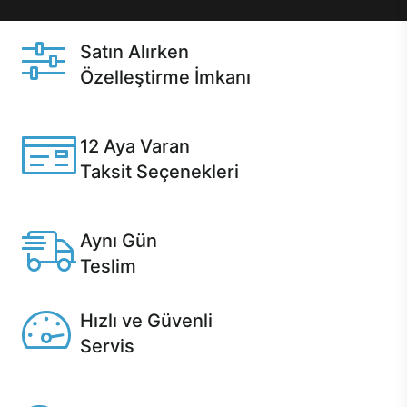
Satın Alırken
Özelleştirme İmkanı
Casper ürünlerini satın alırken ihtiyacınıza göre
özelleştirebilirsiniz.
12 Aya Varan
Taksit Seçenekleri
Anlaşmalı kredi kartlarına 12 aya varan taksit seçenekleri
Casper'da.
Aynı Gün
Teslim
Seçili ürünlerde Aynı Gün Teslim!
Hızlı ve Güvenli
Servis
1 Saatte servis, Jet servis ve Turbo servis seçenekleri
Casper'da!