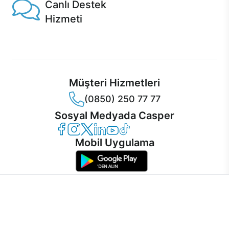
Canlı Destek
Hizmeti
Ürünlerinizle ilgili Casper Canlı Destek hizmeti her daim
sizinle.
Müşteri Hizmetleri
(0850) 250 77 77
Sosyal Medyada Casper
Casper Facebook
Casper Instagram
Casper Twitter
Casper LinkedIn
Casper YouTube
Casper TikTok
Mobil Uygulama
İnternet sitemizden en verimli şekilde faydalanabilmeniz ve
kullanıcı deneyimini geliştirebilmek için internet sitemizde
© 2021 - 2026 Casper Bilgisayar Sistemleri A.Ş. Tüm Hakları Saklıdır
çerezler kullanılmaktadır. Çerez kullanımını kabul edebilir,
KVKK
ayarlarınızdan çerezleri silebilir veya engelleyebilirsiniz.
Çerez Politikası