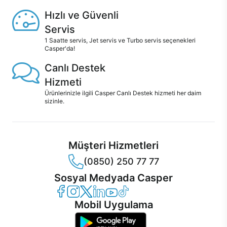
Hızlı ve Güvenli
Servis
1 Saatte servis, Jet servis ve Turbo servis seçenekleri
Casper'da!
Canlı Destek
Hizmeti
Ürünlerinizle ilgili Casper Canlı Destek hizmeti her daim
sizinle.
Müşteri Hizmetleri
(0850) 250 77 77
Sosyal Medyada Casper
Casper Facebook
Casper Instagram
Casper Twitter
Casper LinkedIn
Casper YouTube
Casper TikTok
Mobil Uygulama