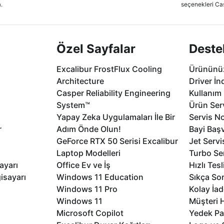
.
seçenekleri Ca
Özel Sayfalar
Deste
Excalibur FrostFlux Cooling
Ürününüz
Architecture
Driver İn
Casper Reliability Engineering
Kullanım 
System™
Ürün Serv
Yapay Zeka Uygulamaları İle Bir
Servis No
r
Adım Önde Olun!
Bayi Baş
GeForce RTX 50 Serisi Excalibur
Jet Servi
Laptop Modelleri
Turbo Se
ayarı
Office Ev ve İş
Hızlı Tes
isayarı
Windows 11 Education
Sıkça Sor
Windows 11 Pro
Kolay İad
Windows 11
Müşteri H
Microsoft Copilot
Yedek Pa