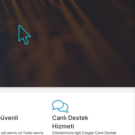
Güvenli
Canlı Destek
Hizmeti
 Jet servis ve Turbo servis
Ürünlerinizle ilgili Casper Canlı Destek