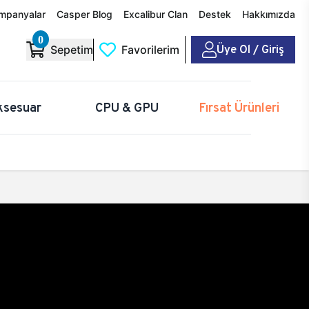
mpanyalar
Casper Blog
Excalibur Clan
Destek
Hakkımızda
0
Üye Ol / Giriş
Sepetim
Favorilerim
ksesuar
CPU & GPU
Fırsat Ürünleri