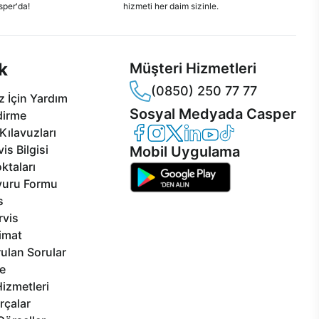
sper'da!
hizmeti her daim sizinle.
k
Müşteri Hizmetleri
(0850) 250 77 77
 İçin Yardım
Sosyal Medyada Casper
dirme
Casper Facebook
Casper Instagram
Casper Twitter
Casper LinkedIn
Casper YouTube
Casper TikTok
Kılavuzları
is Bilgisi
Mobil Uygulama
ktaları
vuru Formu
s
rvis
limat
ulan Sorular
e
izmetleri
rçalar