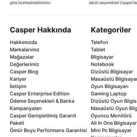
göre özelleştirebilirsiniz.
taksit seçenekleri Casper'da
Casper Hakkında
Kategoriler
Hakkımızda
Telefon
Markalarımız
Tablet
Mağazalar
Bilgisayar
Değerlerimiz
Notebook
Casper Blog
Dizüstü Bilgisayar
Kariyer
Masaüstü Bilgisaya
İletişim
Oyun Bilgisayarı
Casper Enterprise Edition
Gaming Laptop
Ödeme Seçenekleri & Banka
Dizüstü Oyun Bilgis
Kampanyaları
Masaüstü Oyun Bilg
Casper Genişletilmiş Garanti
Oyuncu Monitörü
Paketi
All In One Bilgisayar
Ömür Boyu Performans Garantisi
Mini Pc Bilgisayar