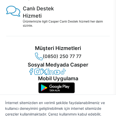
Canlı Destek
Hizmeti
Ürünlerinizle ilgili Casper Canlı Destek hizmeti her daim
sizinle.
Müşteri Hizmetleri
(0850) 250 77 77
Sosyal Medyada Casper
Casper Facebook
Casper Instagram
Casper Twitter
Casper LinkedIn
Casper YouTube
Casper TikTok
Mobil Uygulama
İnternet sitemizden en verimli şekilde faydalanabilmeniz ve
kullanıcı deneyimini geliştirebilmek için internet sitemizde
© 2021 - 2026 Casper Bilgisayar Sistemleri A.Ş. Tüm Hakları Saklıdır
çerezler kullanılmaktadır. Çerez kullanımını kabul edebilir,