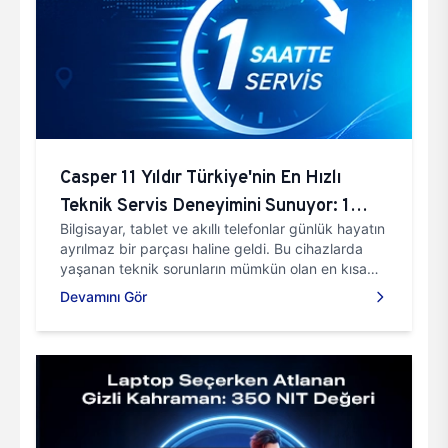
Casper 11 Yıldır Türkiye'nin En Hızlı
Teknik Servis Deneyimini Sunuyor: 1
Bilgisayar, tablet ve akıllı telefonlar günlük hayatın
Saatte Servis
ayrılmaz bir parçası haline geldi. Bu cihazlarda
yaşanan teknik sorunların mümkün olan en kısa
sürede çözülebilmesi ise kullanıcılar için büyük
Devamını Gör
önem taşıyor.