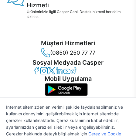
Hizmeti
Ürünlerinizle ilgili Casper Canlı Destek hizmeti her daim
sizinle.
Müşteri Hizmetleri
(0850) 250 77 77
Sosyal Medyada Casper
Casper Facebook
Casper Instagram
Casper Twitter
Casper LinkedIn
Casper YouTube
Casper TikTok
Mobil Uygulama
İnternet sitemizden en verimli şekilde faydalanabilmeniz ve
kullanıcı deneyimini geliştirebilmek için internet sitemizde
© 2021 - 2026 Casper Bilgisayar Sistemleri A.Ş. Tüm Hakları Saklıdır
çerezler kullanılmaktadır. Çerez kullanımını kabul edebilir,
KVKK
ayarlarınızdan çerezleri silebilir veya engelleyebilirsiniz.
Çerez Politikası
Çerezler hakkında detaylı bilgi almak için
Çerez ve Cookie
Bilgi Güvenliği