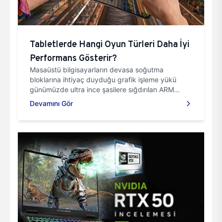
Tabletlerde Hangi Oyun Türleri Daha İyi
Performans Gösterir?
Masaüstü bilgisayarların devasa soğutma
bloklarına ihtiyaç duyduğu grafik işleme yükü
günümüzde ultra ince şasilere sığdırılan ARM
tabanlı entegre işlemciler (SoC) tarafından
Devamını Gör
çözülür. Fakat bir tabletin gerçek oyun
performansı sentetik test puanlarından ziyade
uzun süreli yük altındaki termal kararlılığıyla
ölçülür.