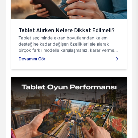
Tablet Alırken Nelere Dikkat Edilmeli?
Tablet seçiminde ekran boyutlarından kalem
desteğine kadar değişen özellikleri ele alarak
birçok farklı modelle karşılaşmanız, karar verme
sürecini karmaşık hale getirebilir. Ancak ekran
Devamını Gör
boyutu, depolama kapasitesi, pil ömrü ve kalem
desteği gibi temel özellikler seçiminizi
kolaylaştırabilir. Gelin, doğru tablet seçiminde
dikkat etmeniz gereken önemli noktalara
yakından bakalım.