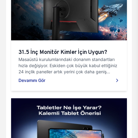
31.5 İnç Monitör Kimler İçin Uygun?
Masaüstü kurulumlarındaki donanım standartları
hızla değişiyor. Eskiden çok büyük kabul ettiğiniz
24 inçlik paneller artık yerini çok daha geniş
görüntüleme alanlarına devrediyor. Bilgisayar
Devamını Gör
karşısında geçirdiğiniz uzun saatleri
düşündüğünüzde ekranın fiziksel boyutu
doğrudan göz sağlığınızı, odaklanma sürenizi ve
genel konforunuzu etkiliyor.