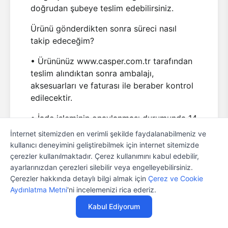
doğrudan şubeye teslim edebilirsiniz.
Ürünü gönderdikten sonra süreci nasıl
takip edeceğim?
• Ürününüz www.casper.com.tr tarafından
teslim alındıktan sonra ambalajı,
aksesuarları ve faturası ile beraber kontrol
edilecektir.
• İade işleminin onaylanması durumunda 14
gün içinde "ürün bedeli" tarafınıza geri
İnternet sitemizden en verimli şekilde faydalanabilmeniz ve
ödenecektir.
kullanıcı deneyimini geliştirebilmek için internet sitemizde
çerezler kullanılmaktadır. Çerez kullanımını kabul edebilir,
• İadenizin iade koşulllarına uygun
ayarlarınızdan çerezleri silebilir veya engelleyebilirsiniz.
olmaması durumunda ise; ilgili ürün,
Çerezler hakkında detaylı bilgi almak için
Çerez ve Cookie
adresinize ücretsiz kargo ile
Aydınlatma Metni
'ni incelemenizi rica ederiz.
gönderilecektir.
Kabul Ediyorum
• İadenizle ilgili durumu Siparişlerim