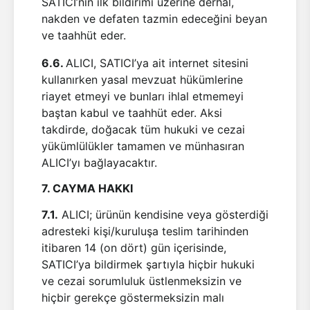
SATICI’nın ilk bildirimi üzerine derhal,
nakden ve defaten tazmin edeceğini beyan
ve taahhüt eder.
6.6.
ALICI, SATICI’ya ait internet sitesini
kullanırken yasal mevzuat hükümlerine
riayet etmeyi ve bunları ihlal etmemeyi
baştan kabul ve taahhüt eder. Aksi
takdirde, doğacak tüm hukuki ve cezai
yükümlülükler tamamen ve münhasıran
ALICI’yı bağlayacaktır.
7. CAYMA HAKKI
7.1.
ALICI; ürünün kendisine veya gösterdiği
adresteki kişi/kuruluşa teslim tarihinden
itibaren 14 (on dört) gün içerisinde,
SATICI’ya bildirmek şartıyla hiçbir hukuki
ve cezai sorumluluk üstlenmeksizin ve
hiçbir gerekçe göstermeksizin malı