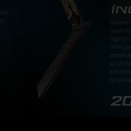
İN
eket
ez.
Sadece 2
oyun dün
rağmen 
hem çan
sırasın
Uzun oyu
korurken
ön plana 
2