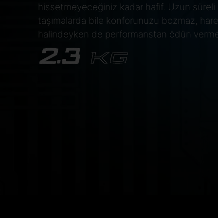
hissetmeyeceğiniz kadar hafif. Uzun süreli
taşımalarda bile konforunuzu bozmaz, har
halindeyken de performanstan ödün verm
2.3
KG