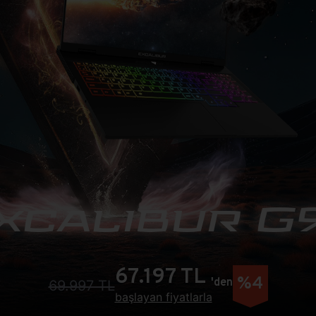
xcalibur G9
67.197 TL
%4
'den
69.997 TL
başlayan fiyatlarla