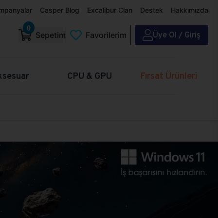
mpanyalar
Casper Blog
Excalibur Clan
Destek
Hakkımızda
0
Üye Ol / Giriş
Sepetim
Favorilerim
ksesuar
CPU & GPU
Fırsat Ürünleri