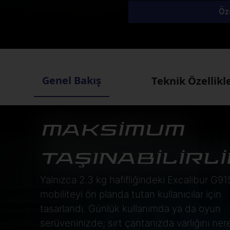
Öze
Genel Bakış
Teknik Özellikl
MAKSİMUM
TAŞINABİLİRLİ
Yalnızca 2.3 kg hafifliğindeki Excalibur G91
mobiliteyi ön planda tutan kullanıcılar için
tasarlandı. Günlük kullanımda ya da oyun
serüveninizde; sırt çantanızda varlığını ne