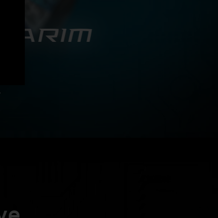
SARIM
ormans
k dış
mürlü
.
ve