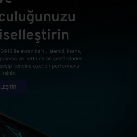
lculuğunuzu
iselleştirin
G915 ile ekran kartı, işlemci, lisans,
epolama ve hatta ekran çeşitlerinden
i seçip kendine özel bir performans
irsiniz.
LEŞTİR