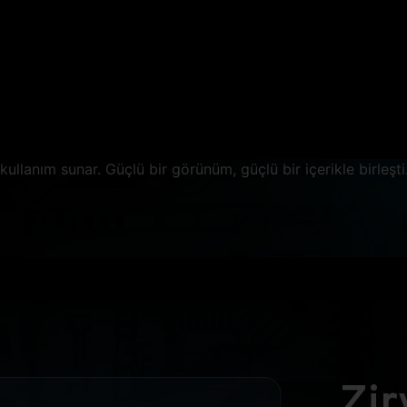
ALÜMİNYUM TA
ibur G915, yüksek kaliteli alüminyum kasasıyla sadece perf
l, tasarımda da iddialı. Estetikle sağlamlığı buluşturan bu şı
y, her ortamda dikkat çekerken dayanıklılığıyla da uzun ö
kullanım sunar. Güçlü bir görünüm, güçlü bir içerikle birleşti
Zir