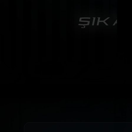
ŞIK 
Excal
deği
yüze