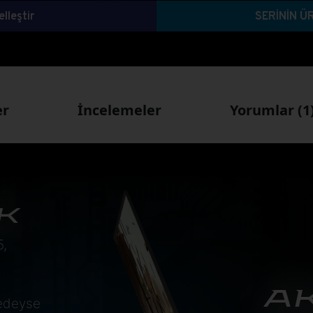
lleştir
SERİNİN Ü
er
İncelemeler
Yorumlar (1
K
5,
AK
redeyse