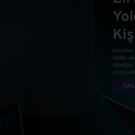
Yo
Kiş
Excalibur 
bellek, d
dilediğin
oluşturabil
ÖZEL