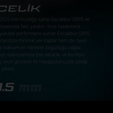
CELİK
0,5 mm inceliğe sahip Excalibur G915 ile
yasında fark yaratın. İnce tasarımına
yüksek performans sunan Excalibur G915,
tanızda minimal yer kaplar hem de oyun
da maksimum hareket özgürlüğü sağlar.
n seanslarında bile rahatlık ve konforu
, ince gövdesi ile masaüstünüzde şıklığı
çıkarır.
0.5
MM