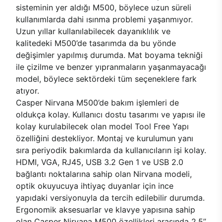
sisteminin yer aldığı M500, böylece uzun süreli
kullanımlarda dahi ısınma problemi yaşanmıyor.
Uzun yıllar kullanılabilecek dayanıklılık ve
kalitedeki M500’de tasarımda da bu yönde
değişimler yapılmış durumda. Mat boyama tekniği
ile çizilme ve benzer yıpranmaların yaşanmayacağı
model, böylece sektördeki tüm seçeneklere fark
atıyor.
Casper Nirvana M500’de bakım işlemleri de
oldukça kolay. Kullanıcı dostu tasarımı ve yapısı ile
kolay kurulabilecek olan model Tool Free Yapı
özelliğini destekliyor. Montaj ve kurulumun yanı
sıra periyodik bakımlarda da kullanıcıların işi kolay.
HDMI, VGA, RJ45, USB 3.2 Gen 1 ve USB 2.0
bağlantı noktalarına sahip olan Nirvana modeli,
optik okuyucuya ihtiyaç duyanlar için ince
yapıdaki versiyonuyla da tercih edilebilir durumda.
Ergonomik aksesuarlar ve klavye yapısına sahip
olan Casper Nirvana M500 özellikleri arasında 2.5’’