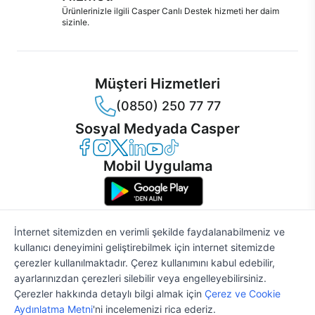
Ürünlerinizle ilgili Casper Canlı Destek hizmeti her daim
sizinle.
Müşteri Hizmetleri
(0850) 250 77 77
Sosyal Medyada Casper
Casper Facebook
Casper Instagram
Casper Twitter
Casper LinkedIn
Casper YouTube
Casper TikTok
Mobil Uygulama
İnternet sitemizden en verimli şekilde faydalanabilmeniz ve
kullanıcı deneyimini geliştirebilmek için internet sitemizde
© 2021 - 2026 Casper Bilgisayar Sistemleri A.Ş. Tüm Hakları Saklıdır
çerezler kullanılmaktadır. Çerez kullanımını kabul edebilir,
KVKK
ayarlarınızdan çerezleri silebilir veya engelleyebilirsiniz.
Çerez Politikası
Çerezler hakkında detaylı bilgi almak için
Çerez ve Cookie
Bilgi Güvenliği
40.402 TL
%2
'den
Aydınlatma Metni
'ni incelemenizi rica ederiz.
41.227 TL
Bilgi Toplumu Hizmetleri