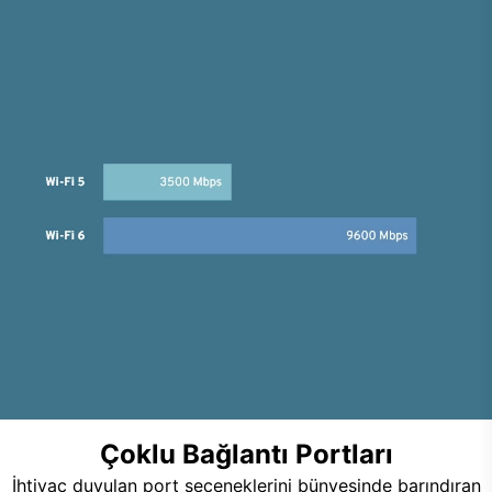
Çoklu Bağlantı Portları
İhtiyaç duyulan port seçeneklerini bünyesinde barındıran