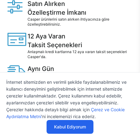
Satın Alırken
Özelleştirme İmkanı
Casper ürünlerini satın alırken ihtiyacınıza göre
özelleştirebilirsiniz.
12 Aya Varan
Taksit Seçenekleri
Anlaşmalı kredi kartlarına 12 aya varan taksit seçenekleri
Casper'da.
Aynı Gün
Teslim
İnternet sitemizden en verimli şekilde faydalanabilmeniz ve
Seçili ürünlerde Aynı Gün Teslim!
kullanıcı deneyimini geliştirebilmek için internet sitemizde
Hızlı ve Güvenli
çerezler kullanılmaktadır. Çerez kullanımını kabul edebilir,
ayarlarınızdan çerezleri silebilir veya engelleyebilirsiniz.
Servis
Çerezler hakkında detaylı bilgi almak için
Çerez ve Cookie
1 Saatte servis, Jet servis ve Turbo servis seçenekleri
28.730 TL
%4
'den
Aydınlatma Metni
'ni incelemenizi rica ederiz.
Casper'da!
29.927 TL
başlayan fiyatlarla
Kabul Ediyorum
Canlı Destek
Özelleştir
SERİNİN ÜRÜNLERİ
Hizmeti