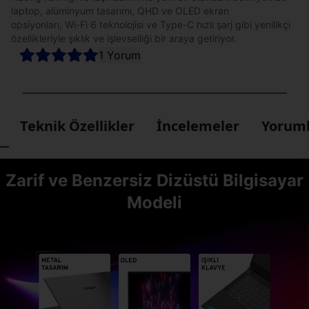
laptop, alüminyum tasarımı, QHD ve OLED ekran
opsiyonları, Wi-Fi 6 teknolojisi ve Type-C hızlı şarj gibi yenilikçi
özellikleriyle şıklık ve işlevselliği bir araya getiriyor.
1 Yorum
Teknik Özellikler
İncelemeler
Yoruml
Zarif ve Benzersiz Dizüstü Bilgisayar
Modeli