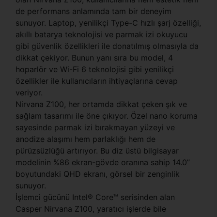
de performans anlamında tam bir deneyim
sunuyor. Laptop, yenilikçi Type-C hızlı şarj özelliği,
akıllı batarya teknolojisi ve parmak izi okuyucu
gibi güvenlik özellikleri ile donatılmış olmasıyla da
dikkat çekiyor. Bunun yanı sıra bu model, 4
hoparlör ve Wi-Fi 6 teknolojisi gibi yenilikçi
özellikler ile kullanıcıların ihtiyaçlarına cevap
veriyor.
Nirvana Z100, her ortamda dikkat çeken şık ve
sağlam tasarımı ile öne çıkıyor. Özel nano koruma
sayesinde parmak izi bırakmayan yüzeyi ve
anodize alaşımı hem parlaklığı hem de
pürüzsüzlüğü artırıyor. Bu diz üstü bilgisayar
modelinin %86 ekran-gövde oranına sahip 14.0”
boyutundaki QHD ekranı, görsel bir zenginlik
sunuyor.
İşlemci gücünü Intel® Core™ serisinden alan
Casper Nirvana Z100, yaratıcı işlerde bile