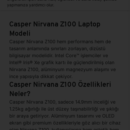
yapmanıza yardımcı olur.
Casper Nirvana Z100 Laptop
Modeli
Casper Nirvana Z100 hem performans hem de
tasarım anlamında sınırları zorlayan, dizüstü
bilgisayar modelidir. Intel Core™ işlemciler ve
Intel® Iris® Xe grafik kartı ile güçlendirilmiş olan
Nirvana Z100, alüminyum magnezyum alaşımı ve
ince yapısıyla dikkat çekiyor.
Casper Nirvana Z100 Özellikleri
Neler?
Casper Nirvana Z100, sadece 14.9mm inceliği ve
1.25kg ağırlığı ile üst düzey taşınabilirliği ve şıklığı
bir araya getiriyor. Alüminyum tasarımı ve OLED
ekran gibi premium özellikleriyle göz alıcı bir cihaz
olan Nirvana Z100, kullanıcılarına hem estetik hem