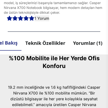
model, iş süreçlerinizi başarıyla tamamlamanızı sağlar. Casper
Nirvana X700 Notebook bilgisayar, hem modern detayları hem
de üstün teknolojisiyle dikkat çeker.
1 Yorum
l Bakış
Teknik Özellikler
Yorumlar (1)
%100 Mobilite ile Her Yerde Ofis
Konforu
19.2 mm inceliğinde ve 1.6 kg hafifliğindeki Casper
Nirvana X700 ile %100 mobilite mümkün. “Bir
dizüstü bilgisayar ile her yere kolaylıkla seyahat
edilebilmeli.” amacıyla üretilen Casper Nirvana