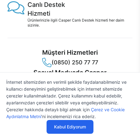
Canlı Destek
Hizmeti
Ürünlerinizle ilgili Casper Canlı Destek hizmeti her daim
sizinle.
Müşteri Hizmetleri
(0850) 250 77 77
Sosyal Medyada Casper
Casper Facebook
Casper Instagram
Casper Twitter
Casper LinkedIn
Casper YouTube
Casper TikTok
İnternet sitemizden en verimli şekilde faydalanabilmeniz ve
Mobil Uygulama
kullanıcı deneyimini geliştirebilmek için internet sitemizde
çerezler kullanılmaktadır. Çerez kullanımını kabul edebilir,
ayarlarınızdan çerezleri silebilir veya engelleyebilirsiniz.
Çerezler hakkında detaylı bilgi almak için
Çerez ve Cookie
29.812 TL
%4
'den
Aydınlatma Metni
'ni incelemenizi rica ederiz.
31.054 TL
başlayan fiyatlarla
Kabul Ediyorum
© 2021 - 2026 Casper Bilgisayar Sistemleri A.Ş. Tüm Hakları Saklıdır
Özelleştir
SERİNİN ÜRÜNLERİ
KVKK