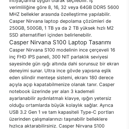
ihtiyaçlarına uygun olarak seçilebilir. İş
verimliliğine göre 8, 16, 32 veya 64GB DDR5 5600
MHZ bellekler arasında özelleştirme yapılabilir.
Casper Nirvana laptop depolama çözümleri de
250GB, 500GB, 1 TB ya da 2 TB yüksek hızlı M2
SSD alternatifleri içinden belirlenebilir.
Casper Nirvana S100 Laptop Tasarımı
Casper Nirvana S100 modelinin ince çerçeveli 16
inç FHD IPS paneli, 300 NIT parlaklık seviyesi
sayesinde gün ışığı altında dahi sorunsuz bir ekran
deneyimi sunar. Ultra ince gövde yapısına eşlik
eden silindir menteşe sistemi, ekranı 180 derece
açıyla açıp kapatabilmenize olanak tanır. Casper
notebook üzerinde yer alan 3 kademeli
ayarlanabilir aydınlatmalı klavye, ışığın yetersiz
olduğu ortamlarda büyük kolaylık sağlar. Ayrıca
USB 3.2 Gen 1 ve tam kapasiteli Type-C portları
üzerinden çalışmalarınızı taşınabilir belleklere
hızlıca aktarabilirsiniz. Casper Nirvana S100