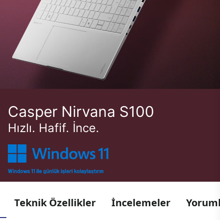
Casper Nirvana S100
Hızlı. Hafif. İnce.
Teknik Özellikler
İncelemeler
Yoruml