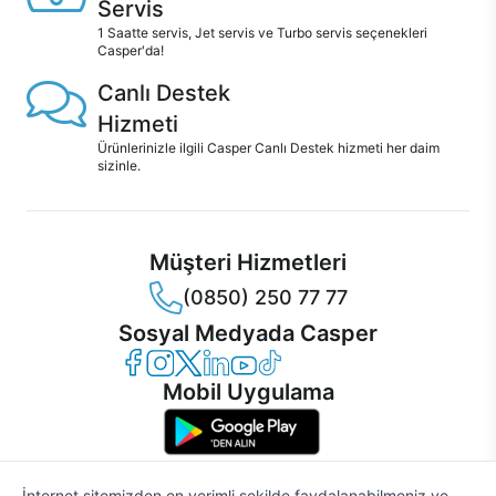
Servis
1 Saatte servis, Jet servis ve Turbo servis seçenekleri
Casper'da!
Canlı Destek
Hizmeti
Ürünlerinizle ilgili Casper Canlı Destek hizmeti her daim
sizinle.
Müşteri Hizmetleri
(0850) 250 77 77
Sosyal Medyada Casper
Casper Facebook
Casper Instagram
Casper Twitter
Casper LinkedIn
Casper YouTube
Casper TikTok
Mobil Uygulama
İnternet sitemizden en verimli şekilde faydalanabilmeniz ve