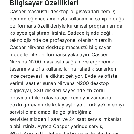
Bilgisayar Özellikleri
Casper masaüstü desktop bilgisayarları hem iş
hem de eğlence amacıyla kullanabilir, sahip olduğu
performans özellikleriyle kurumsal programları da
kolayca çalıştırabilirsiniz. Sadece işinde değil,
teknolojisinde de profesyonel olanların tercihi
Casper Nirvana desktop masaüstü bilgisayar
modelleri ile performansı yakalayın. Casper
Nirvana N200 masaüstü sağlam ve ergonomik
tasarımıyla ofis kullanıcılarına rahatlık sunarken
ince çerçevesi ile dikkat çekiyor. Evde ve ofiste
verimli saatler sunan Nirvana N200 desktop
bilgisayar, SSD diskleri sayesinde en zorlu
dosyaları bile kolayca açarken aynı zamanda
çoklu görevleri de kolaylaştırıyor. Türkiye’nin en iyi
servisi olma amacı ile geliştirdiğimiz
servislerimizden 1 saat ve 24 saat servis imkanları
alabilirsiniz. Ayrıca Casper yerinde servis,
WhatsApp hattı, Jet ve Turbo servisler ile de her