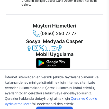
Ürünlerinizle ilgili Casper Canlı Destek hizmeti her daim
sizinle.
Müşteri Hizmetleri
(0850) 250 77 77
Sosyal Medyada Casper
Casper Facebook
Casper Instagram
Casper Twitter
Casper LinkedIn
Casper YouTube
Casper TikTok
Mobil Uygulama
İnternet sitemizden en verimli şekilde faydalanabilmeniz ve
kullanıcı deneyimini geliştirebilmek için internet sitemizde
© 2021 - 2026 Casper Bilgisayar Sistemleri A.Ş. Tüm Hakları Saklıdır
çerezler kullanılmaktadır. Çerez kullanımını kabul edebilir,
KVKK
ayarlarınızdan çerezleri silebilir veya engelleyebilirsiniz.
Çerez Politikası
Çerezler hakkında detaylı bilgi almak için
Çerez ve Cookie
Bilgi Güvenliği
37.865 TL
%2
'den
Aydınlatma Metni
'ni incelemenizi rica ederiz.
38.638 TL
Bilgi Toplumu Hizmetleri
başlayan fiyatlarla