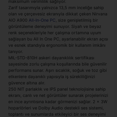
maksimum verimlilik sağlıyor.
Zarif tasarımıyla yalnızca 13,5 mm inceliğe sahip
olan ve çerçevesiz ekranıyla dikkat çeken Nirvana
AIO A900
All-In-One PC
, size genişletilmiş bir
görüntüleme deneyimi sunuyor. Siyah ve beyaz
renk seçenekleriyle her çalışma ortamına uyum
sağlayan bu All In One PC, ayarlanabilir ekran açısı
ve esnek standıyla ergonomik bir kullanım imkânı
tanıyor.
MIL-STD-810H askeri dayanıklılık sertifikası
sayesinde zorlu çalışma koşullarında bile güvenilir
performans sunar. Aşırı sıcaklık, soğuk ve toz gibi
etkenlere dayanıklı yapısıyla iş sürekliliğinizi
güvence altına alır.
250 NIT parlaklık ve IPS panel teknolojisine sahip
ekranı, canlı ve net görüntüler sunarak projelerinizi
en ince ayrıntısına kadar görmenizi sağlar. 2 x 3W
hoparlörleri ve Dolby Audio destekli ses sistemi,
toplantı ve sunumlarda etkileyici bir ses deneyimi