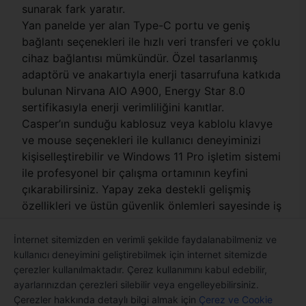
sunarak fark yaratır.
Yan panelde yer alan Type-C portu ve geniş
bağlantı seçenekleri ile hızlı veri transferi ve çoklu
cihaz bağlantısı mümkündür. Özel tasarlanmış
adaptörü ve anakartıyla enerji tasarrufuna katkıda
bulunan Nirvana AIO A900, Energy Star 8.0
sertifikasıyla enerji verimliliğini kanıtlar.
Casper’ın sunduğu kablosuz veya kablolu klavye
ve mouse seçenekleri ile kullanıcı deneyiminizi
kişiselleştirebilir ve Windows 11 Pro işletim sistemi
ile profesyonel bir çalışma ortamının keyfini
çıkarabilirsiniz. Yapay zeka destekli gelişmiş
özellikleri ve üstün güvenlik önlemleri sayesinde iş
süreçlerinizi daha verimli ve güvenli hale getirerek
profesyonel performansınızı artırır.
İnternet sitemizden en verimli şekilde faydalanabilmeniz ve
kullanıcı deneyimini geliştirebilmek için internet sitemizde
çerezler kullanılmaktadır. Çerez kullanımını kabul edebilir,
ayarlarınızdan çerezleri silebilir veya engelleyebilirsiniz.
Çerezler hakkında detaylı bilgi almak için
Çerez ve Cookie
Satın Alırken