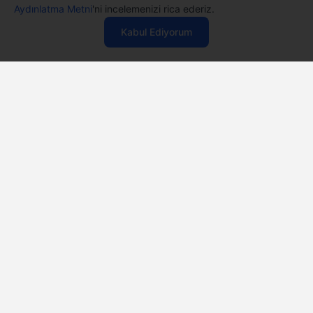
Aydınlatma Metni
'ni incelemenizi rica ederiz.
Özelleştirme İmkanı
Kabul Ediyorum
Casper ürünlerini satın alırken ihtiyacınıza göre
özelleştirebilirsiniz.
Özelleştir
Stoğa Gelince Haber Ver
12 Aya Varan
Taksit Seçenekleri
Anlaşmalı kredi kartlarına 12 aya varan taksit seçenekleri
Casper'da.
Aynı Gün
Teslim
Seçili ürünlerde Aynı Gün Teslim!
Hızlı ve Güvenli
Servis
1 Saatte servis, Jet servis ve Turbo servis seçenekleri
Casper'da!
Canlı Destek
Hizmeti
Ürünlerinizle ilgili Casper Canlı Destek hizmeti her daim