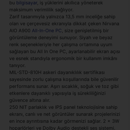
bu
bilgisayar
, iş yüklerini akıllıca yöneterek
maksimum verimlilik sağlıyor.
Zarif tasarımıyla yalnızca 13,5 mm inceliğe sahip
olan ve çerçevesiz ekranıyla dikkat çeken Nirvana
AIO A900
All-In-One PC
, size genişletilmiş bir
görüntüleme deneyimi sunuyor. Siyah ve beyaz
renk seçenekleriyle her çalışma ortamına uyum
sağlayan bu All In One PC, ayarlanabilir ekran açısı
ve esnek standıyla ergonomik bir kullanım imkânı
tanıyor.
MIL-STD-810H askeri dayanıklılık sertifikası
sayesinde zorlu çalışma koşullarında bile güvenilir
performans sunar. Aşırı sıcaklık, soğuk ve toz gibi
etkenlere dayanıklı yapısıyla iş sürekliliğinizi
güvence altına alır.
250 NIT parlaklık ve IPS panel teknolojisine sahip
ekranı, canlı ve net görüntüler sunarak projelerinizi
en ince ayrıntısına kadar görmenizi sağlar. 2 x 3W
hoparlörleri ve Dolby Audio destekli ses sistemi,