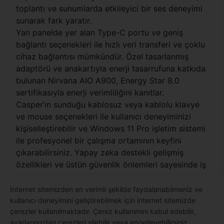
toplantı ve sunumlarda etkileyici bir ses deneyimi
sunarak fark yaratır.
Yan panelde yer alan Type-C portu ve geniş
bağlantı seçenekleri ile hızlı veri transferi ve çoklu
cihaz bağlantısı mümkündür. Özel tasarlanmış
adaptörü ve anakartıyla enerji tasarrufuna katkıda
bulunan Nirvana AIO A900, Energy Star 8.0
sertifikasıyla enerji verimliliğini kanıtlar.
Casper’ın sunduğu kablosuz veya kablolu klavye
ve mouse seçenekleri ile kullanıcı deneyiminizi
kişiselleştirebilir ve Windows 11 Pro işletim sistemi
ile profesyonel bir çalışma ortamının keyfini
çıkarabilirsiniz. Yapay zeka destekli gelişmiş
özellikleri ve üstün güvenlik önlemleri sayesinde iş
süreçlerinizi daha verimli ve güvenli hale getirerek
profesyonel performansınızı artırır.
İnternet sitemizden en verimli şekilde faydalanabilmeniz ve
kullanıcı deneyimini geliştirebilmek için internet sitemizde
çerezler kullanılmaktadır. Çerez kullanımını kabul edebilir,
ayarlarınızdan çerezleri silebilir veya engelleyebilirsiniz.