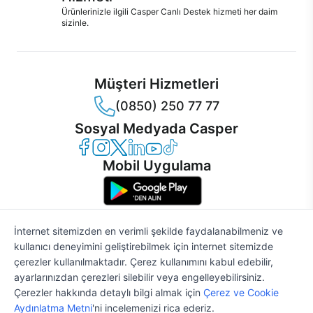
Ürünlerinizle ilgili Casper Canlı Destek hizmeti her daim
sizinle.
Müşteri Hizmetleri
(0850) 250 77 77
Sosyal Medyada Casper
Casper Facebook
Casper Instagram
Casper Twitter
Casper LinkedIn
Casper YouTube
Casper TikTok
Mobil Uygulama
İnternet sitemizden en verimli şekilde faydalanabilmeniz ve
kullanıcı deneyimini geliştirebilmek için internet sitemizde
© 2021 - 2026 Casper Bilgisayar Sistemleri A.Ş. Tüm Hakları Saklıdır
çerezler kullanılmaktadır. Çerez kullanımını kabul edebilir,
KVKK
ayarlarınızdan çerezleri silebilir veya engelleyebilirsiniz.
Çerez Politikası
Çerezler hakkında detaylı bilgi almak için
Çerez ve Cookie
Bilgi Güvenliği
%2
48.330 TL
49.316 TL
Aydınlatma Metni
'ni incelemenizi rica ederiz.
Bilgi Toplumu Hizmetleri