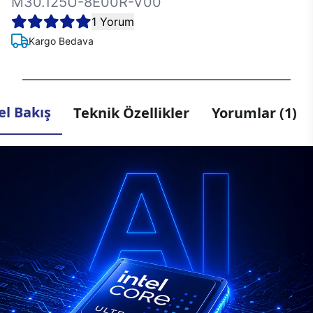
M30.125U-8E00R-V00
1 Yorum
Kargo Bedava
l Bakış
Teknik Özellikler
Yorumlar (1)