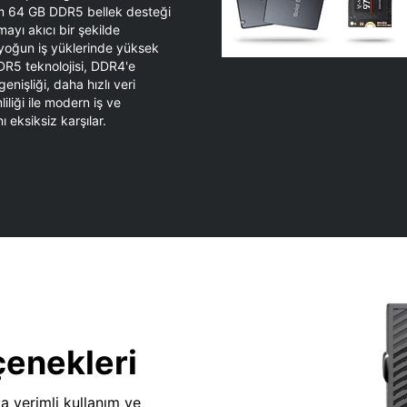
 64 GB DDR5 bellek desteği
ayı akıcı bir şekilde
 yoğun iş yüklerinde yüksek
DR5 teknolojisi, DDR4'e
nişliği, daha hızlı veri
liliği ile modern iş ve
ı eksiksiz karşılar.
çenekleri
da verimli kullanım ve