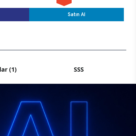
Satın Al
ar (1)
SSS