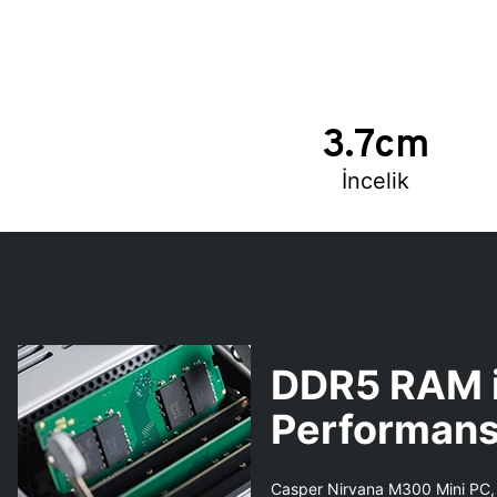
3.7cm
İncelik
DDR5 RAM i
Performan
Casper Nirvana M300 Mini PC,