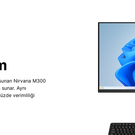
m
 sunan Nirvana M300
 sunar. Aynı
zde verimliliği