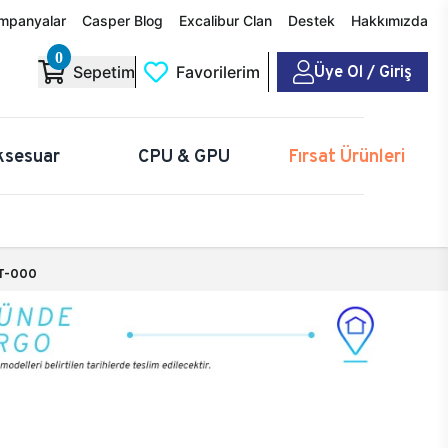
mpanyalar
Casper Blog
Excalibur Clan
Destek
Hakkımızda
0
Üye Ol / Giriş
Sepetim
Favorilerim
ksesuar
CPU & GPU
Fırsat Ürünleri
T-000