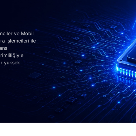
mciler ve Mobil
a işlemcileri ile
mans
imliliğiyle
ar yüksek