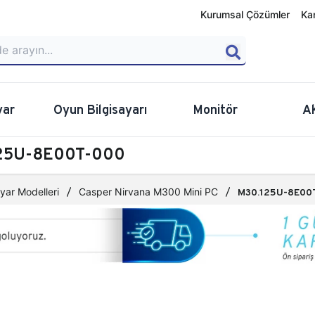
Kurumsal Çözümler
Ka
yar
Oyun Bilgisayarı
Monitör
A
.125U-8E00T-000
yar Modelleri
Casper Nirvana M300 Mini PC
M30.125U-8E00