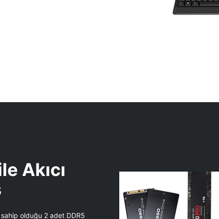
le Akıcı
s
 sahip olduğu 2 adet DDR5