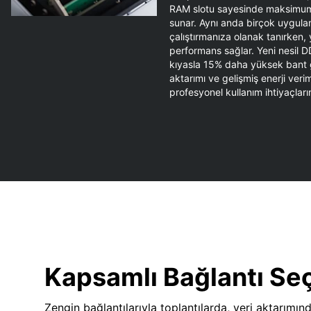
RAM slotu sayesinde maksimum
sunar. Aynı anda birçok uygulam
çalıştırmanıza olanak tanırken,
performans sağlar. Yeni nesil D
kıyasla 15% daha yüksek bant ge
aktarımı ve gelişmiş enerji verim
profesyonel kullanım ihtiyaçların
Kapsamlı Bağlantı Se
Zengin bağlantılarıyla toplantılarda, veri aktarımın