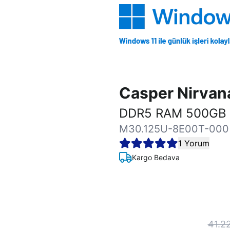
Casper Nirva
DDR5 RAM 500GB 
M30.125U-8E00T-000
1 Yorum
Kargo Bedava
41.2