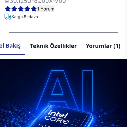
M30.125U-8Q00X-V00
1 Yorum
Kargo Bedava
l Bakış
Teknik Özellikler
Yorumlar (1)