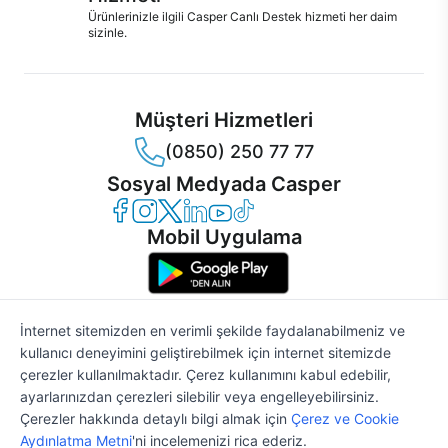
Ürünlerinizle ilgili Casper Canlı Destek hizmeti her daim
sizinle.
Müşteri Hizmetleri
(0850) 250 77 77
Sosyal Medyada Casper
Casper Facebook
Casper Instagram
Casper Twitter
Casper LinkedIn
Casper YouTube
Casper TikTok
Mobil Uygulama
İnternet sitemizden en verimli şekilde faydalanabilmeniz ve
kullanıcı deneyimini geliştirebilmek için internet sitemizde
© 2021 - 2026 Casper Bilgisayar Sistemleri A.Ş. Tüm Hakları Saklıdır
çerezler kullanılmaktadır. Çerez kullanımını kabul edebilir,
KVKK
ayarlarınızdan çerezleri silebilir veya engelleyebilirsiniz.
Çerez Politikası
Çerezler hakkında detaylı bilgi almak için
Çerez ve Cookie
Bilgi Güvenliği
%2
40.085 TL
40.903 TL
Aydınlatma Metni
'ni incelemenizi rica ederiz.
Bilgi Toplumu Hizmetleri