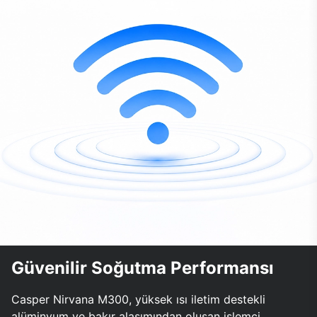
Güvenilir Soğutma Performansı
Casper Nirvana M300, yüksek ısı iletim destekli
alüminyum ve bakır alaşımından oluşan işlemci