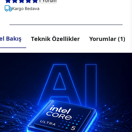
1 Yorum
Kargo Bedava
l Bakış
Teknik Özellikler
Yorumlar (1)