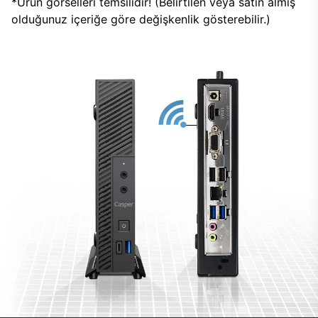
*Ürün görselleri temsilidir! (Belirtilen veya satın almış
olduğunuz içeriğe göre değişkenlik gösterebilir.)