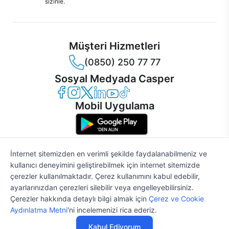
sizinle.
Müşteri Hizmetleri
(0850) 250 77 77
Sosyal Medyada Casper
Casper Facebook
Casper Instagram
Casper Twitter
Casper LinkedIn
Casper YouTube
Casper TikTok
Mobil Uygulama
İnternet sitemizden en verimli şekilde faydalanabilmeniz ve
kullanıcı deneyimini geliştirebilmek için internet sitemizde
© 2021 - 2026 Casper Bilgisayar Sistemleri A.Ş. Tüm Hakları Saklıdır
çerezler kullanılmaktadır. Çerez kullanımını kabul edebilir,
KVKK
ayarlarınızdan çerezleri silebilir veya engelleyebilirsiniz.
Çerez Politikası
Çerezler hakkında detaylı bilgi almak için
Çerez ve Cookie
Bilgi Güvenliği
%2
40.085 TL
40.903 TL
Aydınlatma Metni
'ni incelemenizi rica ederiz.
Bilgi Toplumu Hizmetleri
Mesafeli Satış Sözleşmesi
Kabul Ediyorum