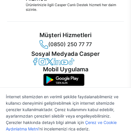
Ürünlerinizle ilgili Casper Canlı Destek hizmeti her daim
sizinle.
Müşteri Hizmetleri
(0850) 250 77 77
Sosyal Medyada Casper
Casper Facebook
Casper Instagram
Casper Twitter
Casper LinkedIn
Casper YouTube
Casper TikTok
Mobil Uygulama
İnternet sitemizden en verimli şekilde faydalanabilmeniz ve
kullanıcı deneyimini geliştirebilmek için internet sitemizde
© 2021 - 2026 Casper Bilgisayar Sistemleri A.Ş. Tüm Hakları Saklıdır
çerezler kullanılmaktadır. Çerez kullanımını kabul edebilir,
KVKK
ayarlarınızdan çerezleri silebilir veya engelleyebilirsiniz.
Çerez Politikası
Çerezler hakkında detaylı bilgi almak için
Çerez ve Cookie
Bilgi Güvenliği
%2
45.983 TL
46.922 TL
Aydınlatma Metni
'ni incelemenizi rica ederiz.
Bilgi Toplumu Hizmetleri