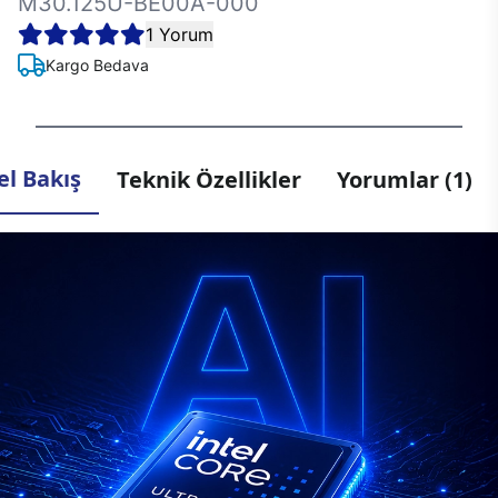
M30.125U-BE00A-000
1 Yorum
Kargo Bedava
l Bakış
Teknik Özellikler
Yorumlar (1)