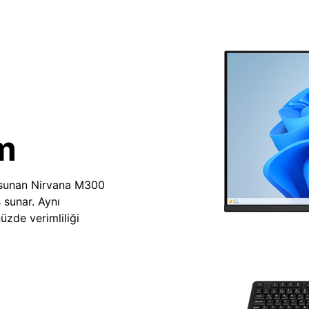
m
 sunan Nirvana M300
 sunar. Aynı
zde verimliliği