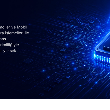
mciler ve Mobil
a işlemcileri ile
mans
imliliğiyle
ar yüksek