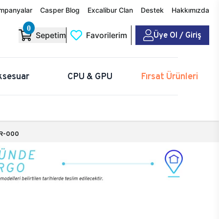
mpanyalar
Casper Blog
Excalibur Clan
Destek
Hakkımızda
0
Üye Ol / Giriş
Sepetim
Favorilerim
ksesuar
CPU & GPU
Fırsat Ürünleri
R-000