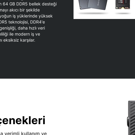
 64 GB DDR5 bellek desteği
ayı akıcı bir şekilde
 yoğun iş yüklerinde yüksek
DR5 teknolojisi, DDR4'e
nişliği, daha hızlı veri
liliği ile modern iş ve
ı eksiksiz karşılar.
çenekleri
da verimli kullanım ve