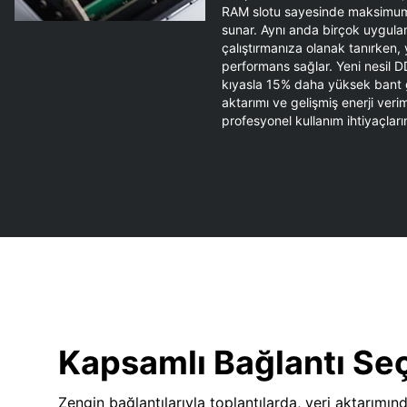
RAM slotu sayesinde maksimum
sunar. Aynı anda birçok uygulam
çalıştırmanıza olanak tanırken,
performans sağlar. Yeni nesil D
kıyasla 15% daha yüksek bant ge
aktarımı ve gelişmiş enerji verim
profesyonel kullanım ihtiyaçların
Kapsamlı Bağlantı Se
Zengin bağlantılarıyla toplantılarda, veri aktarımın