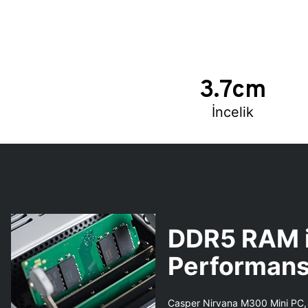
3.7cm
İncelik
DDR5 RAM i
Performan
Casper Nirvana M300 Mini PC,