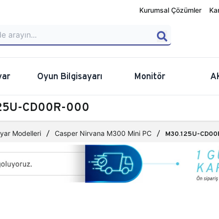
Kurumsal Çözümler
Ka
yar
Oyun Bilgisayarı
Monitör
A
.125U-CD00R-000
yar Modelleri
Casper Nirvana M300 Mini PC
M30.125U-CD00