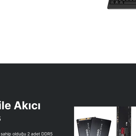
le Akıcı
s
 sahip olduğu 2 adet DDR5