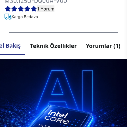
M30.125U-DQ00A-V00
1 Yorum
Kargo Bedava
l Bakış
Teknik Özellikler
Yorumlar (1)