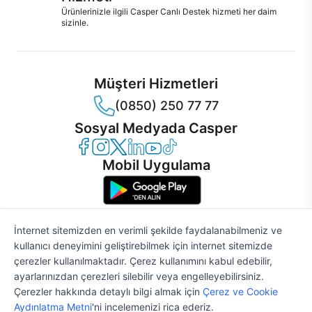
Ürünlerinizle ilgili Casper Canlı Destek hizmeti her daim
sizinle.
Müşteri Hizmetleri
(0850) 250 77 77
Sosyal Medyada Casper
Casper Facebook
Casper Instagram
Casper Twitter
Casper LinkedIn
Casper YouTube
Casper TikTok
Mobil Uygulama
İnternet sitemizden en verimli şekilde faydalanabilmeniz ve
kullanıcı deneyimini geliştirebilmek için internet sitemizde
© 2021 - 2026 Casper Bilgisayar Sistemleri A.Ş. Tüm Hakları Saklıdır
çerezler kullanılmaktadır. Çerez kullanımını kabul edebilir,
KVKK
ayarlarınızdan çerezleri silebilir veya engelleyebilirsiniz.
Çerez Politikası
Çerezler hakkında detaylı bilgi almak için
Çerez ve Cookie
Bilgi Güvenliği
%2
57.083 TL
58.248 TL
Aydınlatma Metni
'ni incelemenizi rica ederiz.
Bilgi Toplumu Hizmetleri