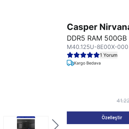
Casper Nirva
DDR5 RAM 500GB 
M40.125U-8E00X-000
1 Yorum
Kargo Bedava
41.2
Özelleştir