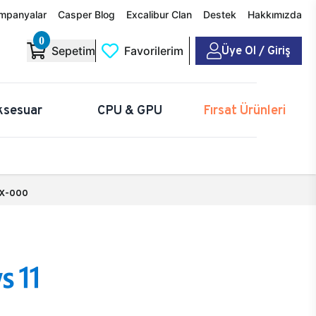
mpanyalar
Casper Blog
Excalibur Clan
Destek
Hakkımızda
0
Üye Ol / Giriş
Sepetim
Favorilerim
ksesuar
CPU & GPU
Fırsat Ürünleri
X-000