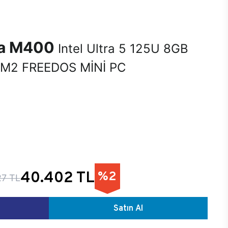
na M400
Intel Ultra 5 125U 8GB
M2 FREEDOS MİNİ PC
40.402 TL
%2
27 TL
Satın Al