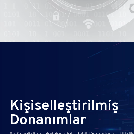
Kişiselleştirilmiş
Donanımlar
En öncelikli gereksinimleriniz dahil tüm detayları titizlikl