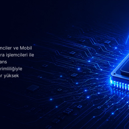
mciler ve Mobil
a işlemcileri ile
mans
imliliğiyle
ar yüksek