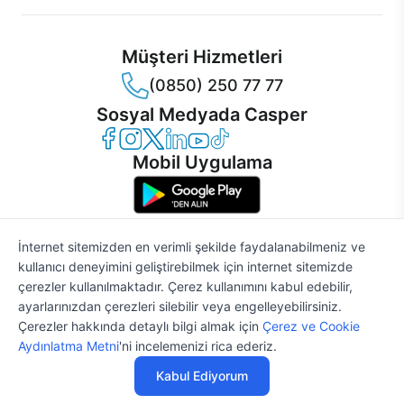
Müşteri Hizmetleri
(0850) 250 77 77
Sosyal Medyada Casper
Casper Facebook
Casper Instagram
Casper Twitter
Casper LinkedIn
Casper YouTube
Casper TikTok
Mobil Uygulama
İnternet sitemizden en verimli şekilde faydalanabilmeniz ve
kullanıcı deneyimini geliştirebilmek için internet sitemizde
© 2021 - 2026 Casper Bilgisayar Sistemleri A.Ş. Tüm Hakları Saklıdır
çerezler kullanılmaktadır. Çerez kullanımını kabul edebilir,
KVKK
ayarlarınızdan çerezleri silebilir veya engelleyebilirsiniz.
Çerez Politikası
Çerezler hakkında detaylı bilgi almak için
Çerez ve Cookie
Bilgi Güvenliği
%2
54.990 TL
56.112 TL
Aydınlatma Metni
'ni incelemenizi rica ederiz.
Bilgi Toplumu Hizmetleri
Mesafeli Satış Sözleşmesi
Kabul Ediyorum
Aydınlatma Metni
Özelleştir
Satın Al