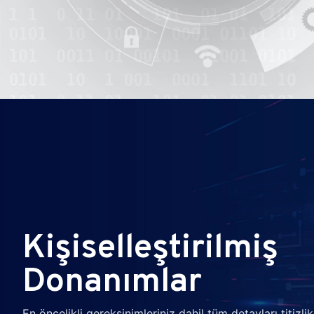
Kişiselleştirilmiş
Donanımlar
En öncelikli gereksinimleriniz dahil tüm detayları titizlikl