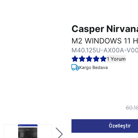
Casper Nirva
M2 WINDOWS 11 H
M40.125U-AX00A-V0
1 Yorum
Kargo Bedava
60.1
Özelleştir