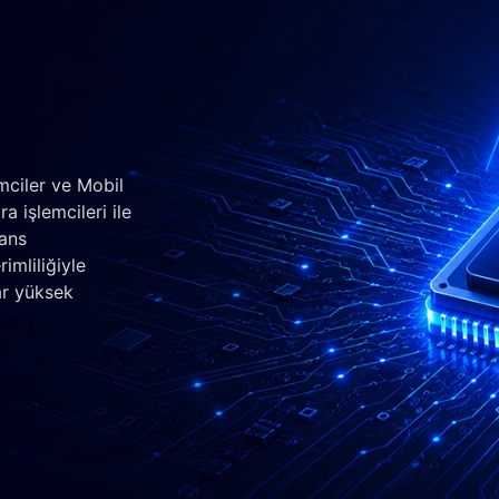
mciler ve Mobil
a işlemcileri ile
mans
imliliğiyle
ar yüksek