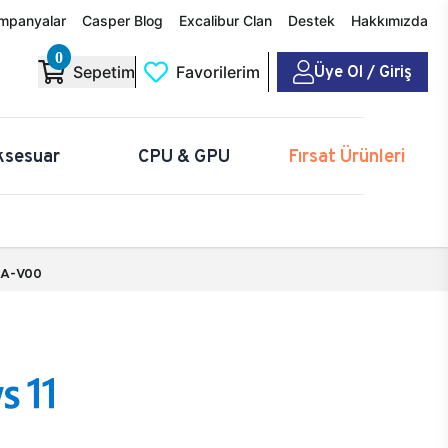
mpanyalar
Casper Blog
Excalibur Clan
Destek
Hakkımızda
0
Üye Ol / Giriş
Sepetim
Favorilerim
ksesuar
CPU & GPU
Fırsat Ürünleri
A-V00