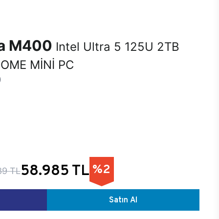
na M400
Intel Ultra 5 125U 2TB
OME MİNİ PC
0
58.985 TL
%2
89 TL
Satın Al