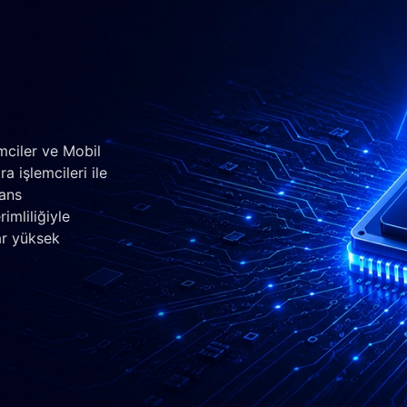
mciler ve Mobil
a işlemcileri ile
mans
imliliğiyle
ar yüksek