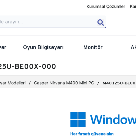
Kurumsal Çözümler
Ka
yar
Oyun Bilgisayarı
Monitör
A
.125U-BE00X-000
yar Modelleri
Casper Nirvana M400 Mini PC
M40.125U-BE00