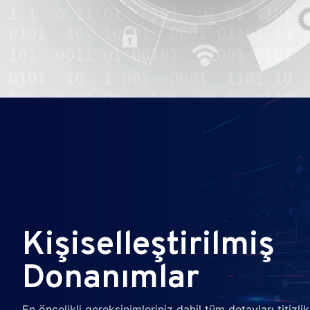
Kişiselleştirilmiş
Donanımlar
En öncelikli gereksinimleriniz dahil tüm detayları titizlikl