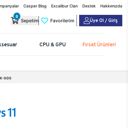
mpanyalar
Casper Blog
Excalibur Clan
Destek
Hakkımızda
0
Üye Ol / Giriş
Sepetim
Favorilerim
ksesuar
CPU & GPU
Fırsat Ürünleri
X-000