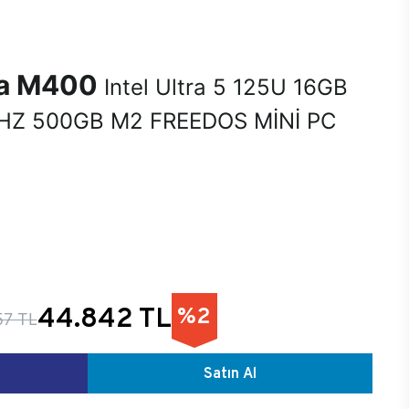
na M400
Intel Ultra 5 125U 16GB
Z 500GB M2 FREEDOS MİNİ PC
44.842 TL
%2
57 TL
Satın Al