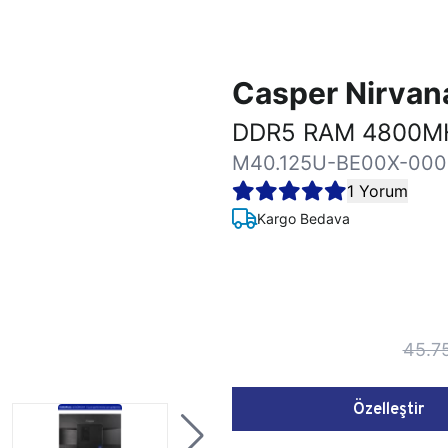
Casper Nirva
DDR5 RAM 4800MH
M40.125U-BE00X-000
1 Yorum
Kargo Bedava
45.7
Özelleştir