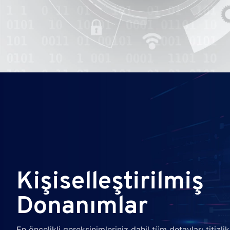
Kişiselleştirilmiş
Donanımlar
En öncelikli gereksinimleriniz dahil tüm detayları titizlikl