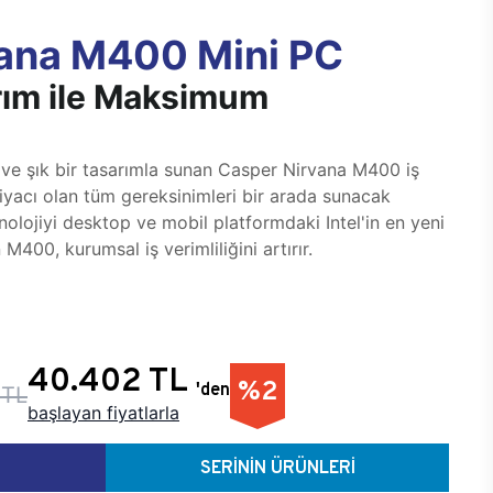
ana M400 Mini PC
ım ile Maksimum
e şık bir tasarımla sunan Casper Nirvana M400 iş
ihtiyacı olan tüm gereksinimleri bir arada sunacak
nolojiyi desktop ve mobil platformdaki Intel'in en yeni
n M400, kurumsal iş verimliliğini artırır.
40.402 TL
%2
'den
 TL
başlayan fiyatlarla
SERİNİN ÜRÜNLERİ