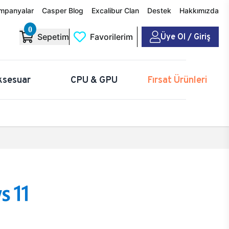
mpanyalar
Casper Blog
Excalibur Clan
Destek
Hakkımızda
0
Üye Ol / Giriş
Sepetim
Favorilerim
ksesuar
CPU & GPU
Fırsat Ürünleri