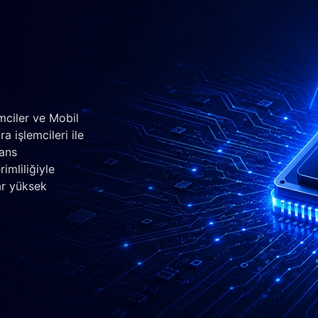
mciler ve Mobil
a işlemcileri ile
mans
imliliğiyle
ar yüksek